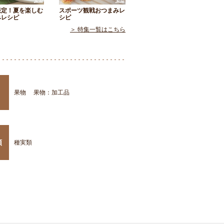
限定！夏を楽しむ
スポーツ観戦おつまみレ
みレシピ
シピ
＞ 特集一覧はこちら
果物
果物：加工品
類
種実類