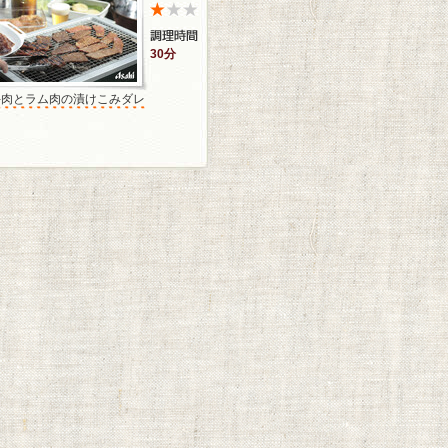
30分
牛肉とラム肉の漬けこみダレ