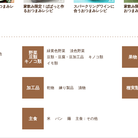
つまみレ
家飲み限定！ぱぱっと作
スパークリングワインに
家飲み
るおつまみレシピ
合うおつまみレシピ
おつま
緑黄色野菜
淡色野菜
野菜
他
豆類
果物
豆類・豆腐・豆加工品
キノコ類
キノコ類
イモ類
加工品
種実
乾物
練り製品
漬物
主食
米
パン
麺
主食：その他