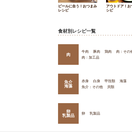
ビールに合う！おつまみ
アウトドア！お
レシピ
シピ
食材別レシピ一覧
牛肉
豚肉
鶏肉
肉：その
肉
肉：加工品
赤身
白身
甲殻類
海藻
魚介
海藻
魚介：その他
貝類
卵
卵
乳製品
乳製品