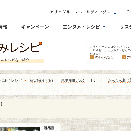
アサヒグループホールディングス
Gl
情報
キャンペーン
エンタメ・レシピ
サス
アサヒパークにログインしてい
シピやおいしそうボタンなどの
だけます。
MYレシピとは
ア
まみレシピをご紹介。
かんたん順（
)にあうレシピ
種実類
(
種実類
)
調理時間：30分
［ 1
]