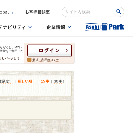
obal
お客様相談室
検索キーワード入力
テナビリティ
企業情報
ただくと、MYレ
機能をご利用いた
サヒパークとは
新規ご利用はコチラ
難易度）
｜
新しい順
［
15件
｜
30件
］