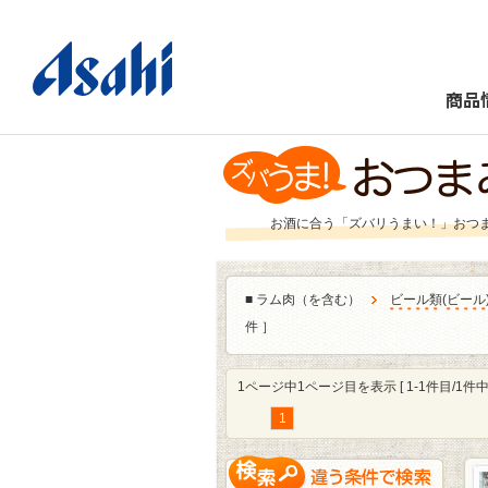
商品
お酒に合う「ズバリうまい！」おつ
■
ラム肉（を含む）
ビール類
(
ビール
件 ］
1ページ中1ページ目を表示 [ 1-1件目/1件中 
1