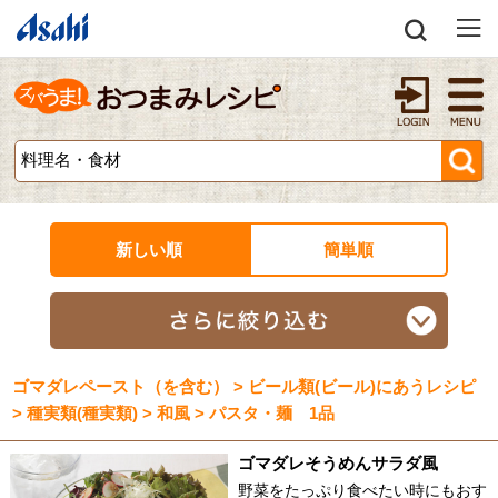
新しい順
簡単順
ゴマダレペースト（を含む） > ビール類(ビール)にあうレシピ
> 種実類(種実類) > 和風 > パスタ・麺 1品
ゴマダレそうめんサラダ風
野菜をたっぷり食べたい時にもおす