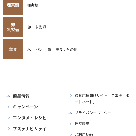
種実類
種実類
卵
卵
乳製品
乳製品
主食
米
パン
麺
主食：その他
商品情報
飲食店様向けサイト「ご繁盛サポ
ートネット」
キャンペーン
プライバシーポリシー
エンタメ・レシピ
推奨環境
サステナビリティ
ご利用規約