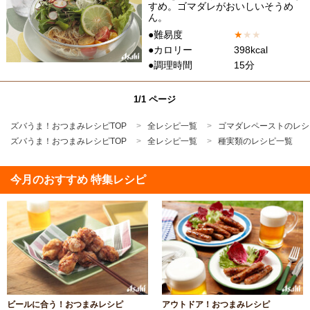
すめ。ゴマダレがおいしいそうめ
ん。
●難易度
★
★
★
●カロリー
398kcal
●調理時間
15分
1/1 ページ
ズバうま！おつまみレシピTOP
全レシピ一覧
ゴマダレペーストのレシ
ズバうま！おつまみレシピTOP
全レシピ一覧
種実類のレシピ一覧
今月のおすすめ 特集レシピ
ビールに合う！おつまみレシピ
アウトドア！おつまみレシピ