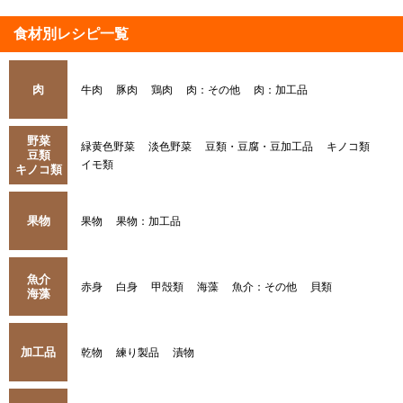
食材別レシピ一覧
肉
牛肉
豚肉
鶏肉
肉：その他
肉：加工品
野菜
緑黄色野菜
淡色野菜
豆類・豆腐・豆加工品
キノコ類
豆類
イモ類
キノコ類
果物
果物
果物：加工品
魚介
赤身
白身
甲殻類
海藻
魚介：その他
貝類
海藻
加工品
乾物
練り製品
漬物