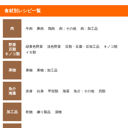
食材別レシピ一覧
肉
牛肉
豚肉
鶏肉
肉：その他
肉：加工品
野菜
緑黄色野菜
淡色野菜
豆類・豆腐・豆加工品
キノコ類
豆類
イモ類
キノコ類
果物
果物
果物：加工品
魚介
赤身
白身
甲殻類
海藻
魚介：その他
貝類
海藻
加工品
乾物
練り製品
漬物