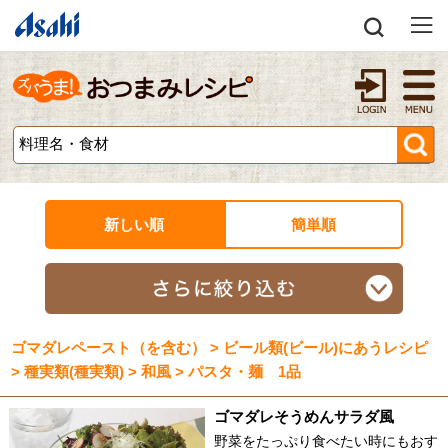
新しい順
簡単順
ゴマダレペースト（を含む） > ビール類(ビール)にあうレシピ
> 種実類(種実類) > 和風 > パスタ・麺 1品
ゴマダレそうめんサラダ風
野菜をたっぷり食べたい時にもおす