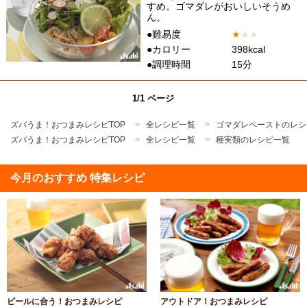
すめ。ゴマダレがおいしいそうめ
ん。
●難易度
★
★
★
●カロリー
398kcal
●調理時間
15分
1/1 ページ
ズバうま！おつまみレシピTOP
全レシピ一覧
ゴマダレペーストのレシ
ズバうま！おつまみレシピTOP
全レシピ一覧
種実類のレシピ一覧
今月のおすすめ 特集レシピ
ビールに合う！おつまみレシピ
アウトドア！おつまみレシピ