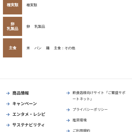
種実類
種実類
卵
卵
乳製品
乳製品
主食
米
パン
麺
主食：その他
商品情報
飲食店様向けサイト「ご繁盛サポ
ートネット」
キャンペーン
プライバシーポリシー
エンタメ・レシピ
推奨環境
サステナビリティ
ご利用規約