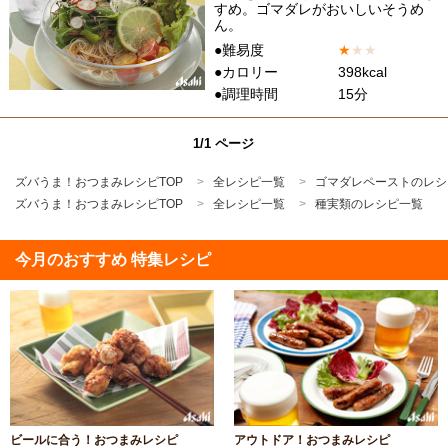
すめ。ゴマダレがおいしいそうめ
ん。
●難易度
★
★
★
●カロリー
398kcal
●調理時間
15分
1/1 ページ
ズバうま！おつまみレシピTOP
全レシピ一覧
ゴマダレペーストのレシ
ズバうま！おつまみレシピTOP
全レシピ一覧
種実類のレシピ一覧
今月のおすすめ 特集レシピ
ビールに合う！おつまみレシピ
アウトドア！おつまみレシピ