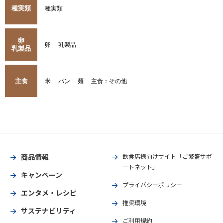
種実類
種実類
卵
卵
乳製品
乳製品
主食
米
パン
麺
主食：その他
商品情報
飲食店様向けサイト「ご繁盛サポ
ートネット」
キャンペーン
プライバシーポリシー
エンタメ・レシピ
推奨環境
サステナビリティ
ご利用規約