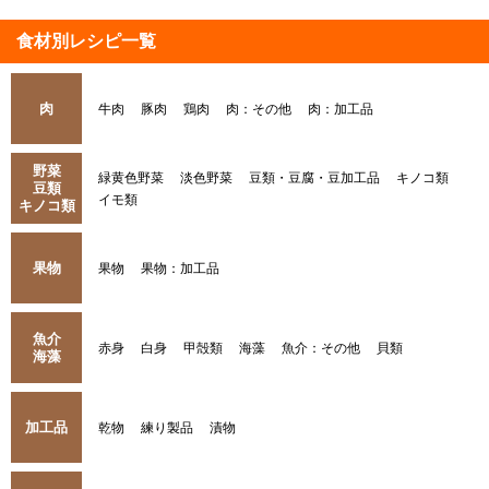
食材別レシピ一覧
肉
牛肉
豚肉
鶏肉
肉：その他
肉：加工品
野菜
緑黄色野菜
淡色野菜
豆類・豆腐・豆加工品
キノコ類
豆類
イモ類
キノコ類
果物
果物
果物：加工品
魚介
赤身
白身
甲殻類
海藻
魚介：その他
貝類
海藻
加工品
乾物
練り製品
漬物