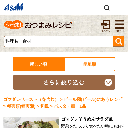
新しい順
簡単順
ゴマダレペースト（を含む） > ビール類(ビール)にあうレシピ
> 種実類(種実類) > 和風 > パスタ・麺 1品
ゴマダレそうめんサラダ風
野菜をたっぷり食べたい時にもおす