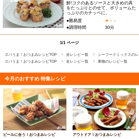
鮮!コクのあるソースと大きめの具
をたっぷりとのせて、ボリュームた
っぷりのカナッペに。
●難易度
★
★
★
●調理時間
30分
1/1 ページ
ズバうま！おつまみレシピTOP
全レシピ一覧
シーフードミックスのレ
ズバうま！おつまみレシピTOP
全レシピ一覧
果物のレシピ一覧
今月のおすすめ 特集レシピ
ビールに合う！おつまみレシピ
アウトドア！おつまみレシピ