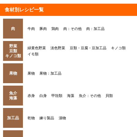
食材別レシピ一覧
肉
牛肉
豚肉
鶏肉
肉：その他
肉：加工品
野菜
緑黄色野菜
淡色野菜
豆類・豆腐・豆加工品
キノコ類
豆類
イモ類
キノコ類
果物
果物
果物：加工品
魚介
赤身
白身
甲殻類
海藻
魚介：その他
貝類
海藻
加工品
乾物
練り製品
漬物