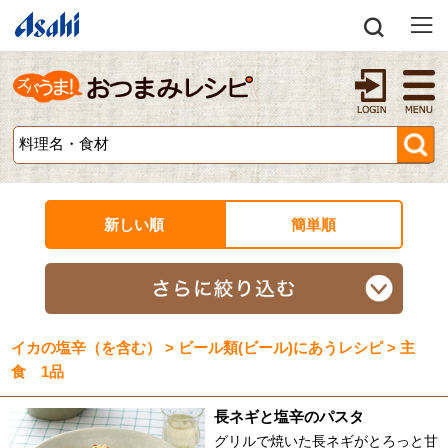
新しい順
簡単順
イカの塩辛（を含む） > ビール類(ビール)にあうレシピ > 主
食 1品
長ネギと塩辛のパスタ
グリルで焼いた長ネギがとろっと甘