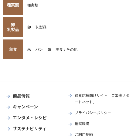
種実類
種実類
卵
卵
乳製品
乳製品
主食
米
パン
麺
主食：その他
商品情報
飲食店様向けサイト「ご繁盛サポ
ートネット」
キャンペーン
プライバシーポリシー
エンタメ・レシピ
推奨環境
サステナビリティ
ご利用規約