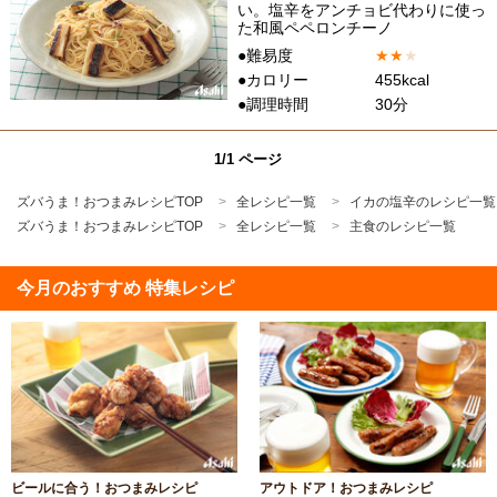
い。塩辛をアンチョビ代わりに使っ
た和風ペペロンチーノ
●難易度
★
★
★
●カロリー
455kcal
●調理時間
30分
1/1 ページ
ズバうま！おつまみレシピTOP
全レシピ一覧
イカの塩辛のレシピ一覧
ズバうま！おつまみレシピTOP
全レシピ一覧
主食のレシピ一覧
今月のおすすめ 特集レシピ
ビールに合う！おつまみレシピ
アウトドア！おつまみレシピ