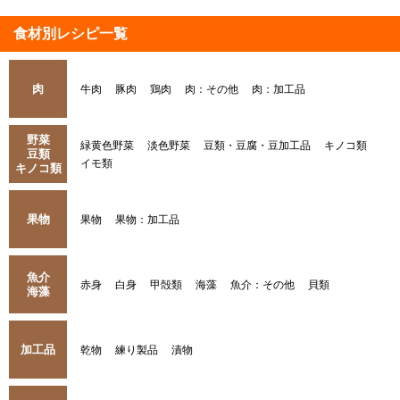
食材別レシピ一覧
肉
牛肉
豚肉
鶏肉
肉：その他
肉：加工品
野菜
緑黄色野菜
淡色野菜
豆類・豆腐・豆加工品
キノコ類
豆類
イモ類
キノコ類
果物
果物
果物：加工品
魚介
赤身
白身
甲殻類
海藻
魚介：その他
貝類
海藻
加工品
乾物
練り製品
漬物