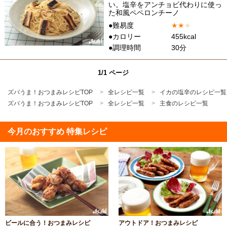
い。塩辛をアンチョビ代わりに使っ
た和風ペペロンチーノ
●難易度
★
★
★
●カロリー
455kcal
●調理時間
30分
1/1 ページ
ズバうま！おつまみレシピTOP
全レシピ一覧
イカの塩辛のレシピ一覧
ズバうま！おつまみレシピTOP
全レシピ一覧
主食のレシピ一覧
今月のおすすめ 特集レシピ
ビールに合う！おつまみレシピ
アウトドア！おつまみレシピ