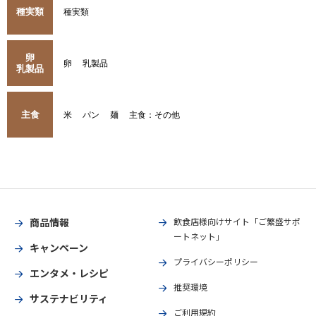
種実類
種実類
卵
卵
乳製品
乳製品
主食
米
パン
麺
主食：その他
商品情報
飲食店様向けサイト「ご繁盛サポ
ートネット」
キャンペーン
プライバシーポリシー
エンタメ・レシピ
推奨環境
サステナビリティ
ご利用規約