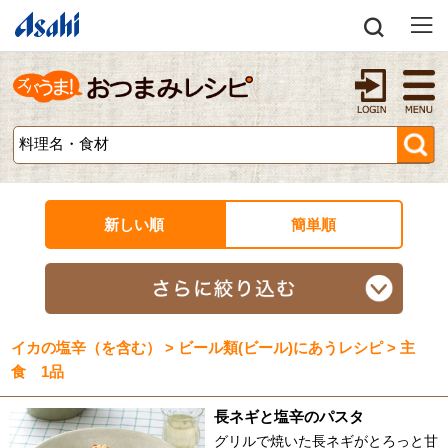
新しい順
簡単順
イカの塩辛（を含む） > ビール類(ビール)にあうレシピ > 主
食 1品
長ネギと塩辛のパスタ
グリルで焼いた長ネギがとろっと甘