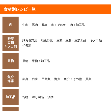
食材別レシピ一覧
肉
牛肉
豚肉
鶏肉
肉：その他
肉：加工品
野菜
緑黄色野菜
淡色野菜
豆類・豆腐・豆加工品
キノコ類
豆類
イモ類
キノコ類
果物
果物
果物：加工品
魚介
赤身
白身
甲殻類
海藻
魚介：その他
貝類
海藻
加工品
乾物
練り製品
漬物