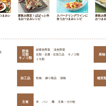
つまみレ
家飲み限定！ぱぱっと作
スパークリングワインに
家飲み
るおつまみレシピ
合うおつまみレシピ
おつま
緑黄色野菜
淡色野菜
野菜
他
豆類
果物
豆類・豆腐・豆加工品
キノコ類
キノコ類
イモ類
加工品
種実
乾物
練り製品
漬物
主食
米
パン
麺
主食：その他