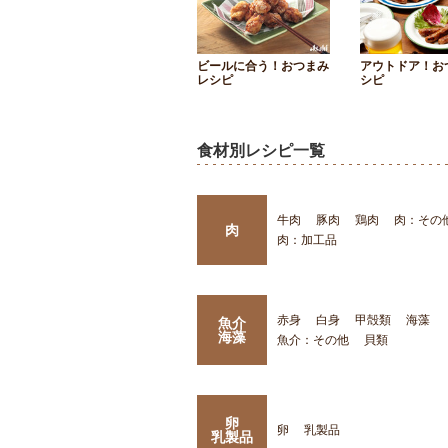
ビールに合う！おつまみ
アウトドア！お
レシピ
シピ
食材別レシピ一覧
牛肉
豚肉
鶏肉
肉：その
肉
肉：加工品
赤身
白身
甲殻類
海藻
魚介
海藻
魚介：その他
貝類
卵
卵
乳製品
乳製品