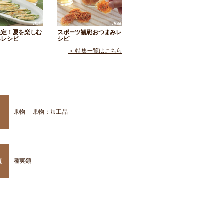
限定！夏を楽しむ
スポーツ観戦おつまみレ
みレシピ
シピ
＞ 特集一覧はこちら
果物
果物：加工品
類
種実類