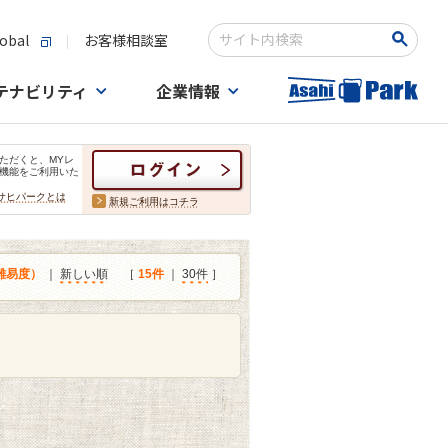
obal
お客様相談室
検索キーワード入力
テナビリティ
企業情報
ただくと、MYレ
機能をご利用いた
サヒパークとは
新規ご利用はコチラ
難易度）
｜
新しい順
［
15件
｜
30件
］