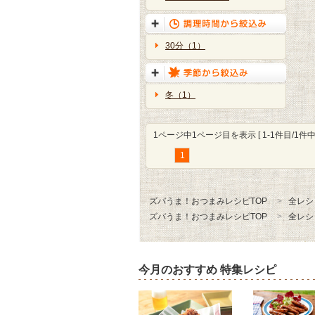
30分（1）
冬（1）
1ページ中1ページ目を表示 [ 1-1件目/1件中 
1
ズバうま！おつまみレシピTOP
全レシ
ズバうま！おつまみレシピTOP
全レシ
今月のおすすめ 特集レシピ