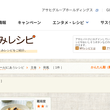
アサヒグループホールディングス
Gl
情報
キャンペーン
エンタメ・レシピ
サス
アサヒパークにログインしてい
シピやおいしそうボタンなどの
だけます。
MYレシピとは
ア
まみレシピをご紹介。
かんたん順（
ール
)にあうレシピ
主食
和風
［ 1件 ］
]