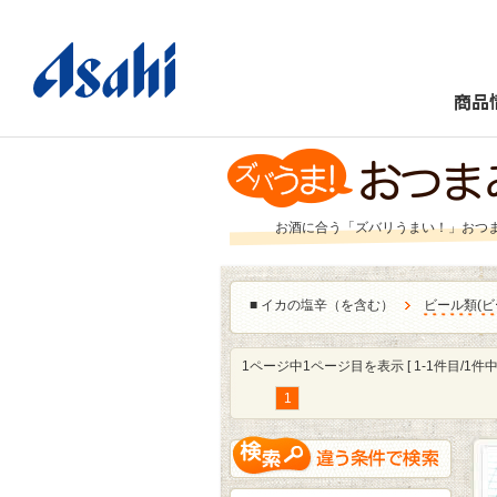
商品
お酒に合う「ズバリうまい！」おつ
■
イカの塩辛（を含む）
ビール類
(
ビ
1ページ中1ページ目を表示 [ 1-1件目/1件中 
1