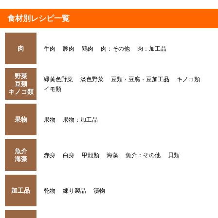
食材別レシピ一覧
肉
牛肉
豚肉
鶏肉
肉：その他
肉：加工品
野菜
緑黄色野菜
淡色野菜
豆類・豆腐・豆加工品
キノコ類
豆類
イモ類
キノコ類
果物
果物
果物：加工品
魚介
赤身
白身
甲殻類
海藻
魚介：その他
貝類
海藻
加工品
乾物
練り製品
漬物