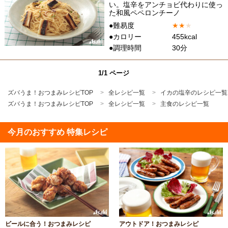
い。塩辛をアンチョビ代わりに使っ
た和風ペペロンチーノ
●難易度
★
★
★
●カロリー
455kcal
●調理時間
30分
1/1 ページ
ズバうま！おつまみレシピTOP
全レシピ一覧
イカの塩辛のレシピ一覧
ズバうま！おつまみレシピTOP
全レシピ一覧
主食のレシピ一覧
今月のおすすめ 特集レシピ
ビールに合う！おつまみレシピ
アウトドア！おつまみレシピ