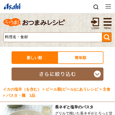
新しい順
簡単順
イカの塩辛（を含む） > ビール類(ビール)にあうレシピ > 主食
> パスタ・麺 1品
長ネギと塩辛のパスタ
グリルで焼いた長ネギがとろっと甘