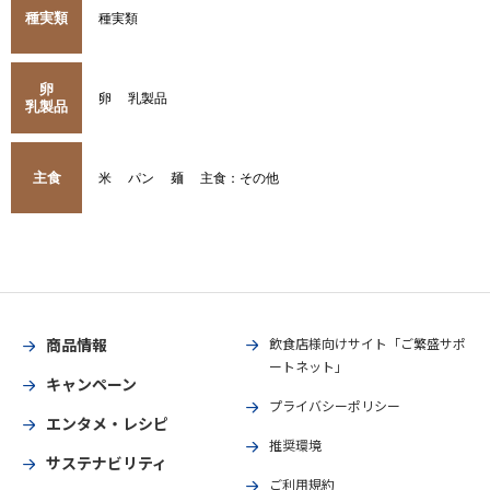
種実類
種実類
卵
卵
乳製品
乳製品
主食
米
パン
麺
主食：その他
商品情報
飲食店様向けサイト「ご繁盛サポ
ートネット」
キャンペーン
プライバシーポリシー
エンタメ・レシピ
推奨環境
サステナビリティ
ご利用規約