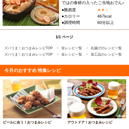
ではの食材の入ったご当地おでん♪
●難易度
★
★
★
●カロリー
467kcal
●調理時間
60分以上
1/1 ページ
ズバうま！おつまみレシピTOP
全レシピ一覧
丸揚げのレシピ一覧
ズバうま！おつまみレシピTOP
全レシピ一覧
加工品のレシピ一覧
今月のおすすめ 特集レシピ
ビールに合う！おつまみレシピ
アウトドア！おつまみレシピ