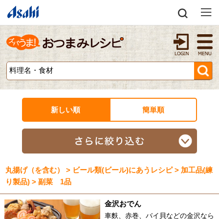
新しい順
簡単順
丸揚げ（を含む） > ビール類(ビール)にあうレシピ > 加工品(練
り製品) > 副菜 1品
金沢おでん
車麩、赤巻、バイ貝などの金沢なら