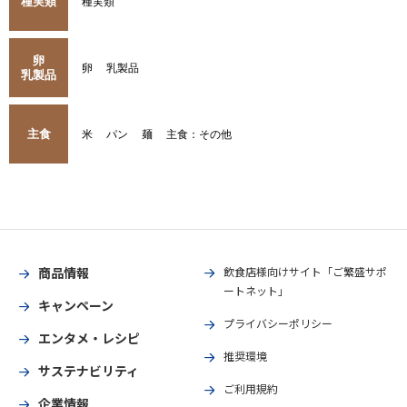
種実類
種実類
卵
卵
乳製品
乳製品
主食
米
パン
麺
主食：その他
商品情報
飲食店様向けサイト「ご繁盛サポ
ートネット」
キャンペーン
プライバシーポリシー
エンタメ・レシピ
推奨環境
サステナビリティ
ご利用規約
企業情報