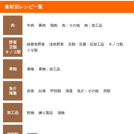
食材別レシピ一覧
肉
牛肉
豚肉
鶏肉
肉：その他
肉：加工品
野菜
緑黄色野菜
淡色野菜
豆類・豆腐・豆加工品
キノコ類
豆類
イモ類
キノコ類
果物
果物
果物：加工品
魚介
赤身
白身
甲殻類
海藻
魚介：その他
貝類
海藻
加工品
乾物
練り製品
漬物