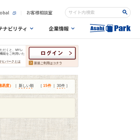
obal
お客様相談室
検索キーワード入力
テナビリティ
企業情報
ただくと、MYレ
機能をご利用いた
サヒパークとは
新規ご利用はコチラ
難易度）
｜
新しい順
［
15件
｜
30件
］