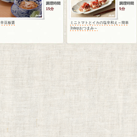
15分
5分
塩辛豆板醤
ミニトマトとイカの塩辛和え～簡単
3stepおつまみ～