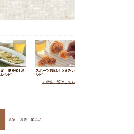
限定！夏を楽しむ
スポーツ観戦おつまみレ
みレシピ
シピ
＞ 特集一覧はこちら
果物
果物：加工品