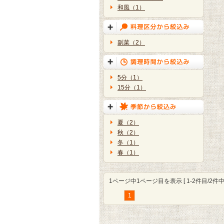
和風（1）
副菜（2）
5分（1）
15分（1）
夏（2）
秋（2）
冬（1）
春（1）
1ページ中1ページ目を表示 [ 1-2件目/2件中 
1