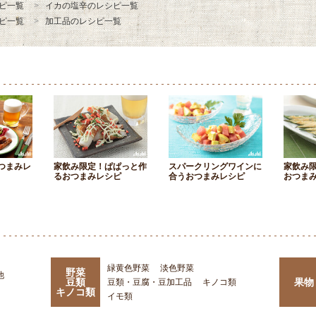
ピ一覧
イカの塩辛のレシピ一覧
ピ一覧
加工品のレシピ一覧
つまみレ
家飲み限定！ぱぱっと作
スパークリングワインに
家飲み
るおつまみレシピ
合うおつまみレシピ
おつま
緑黄色野菜
淡色野菜
野菜
他
豆類
果物
豆類・豆腐・豆加工品
キノコ類
キノコ類
イモ類