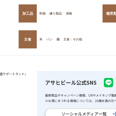
加工品
種実
乾物
練り製品
漬物
主食
米
パン
麺
主食：その他
盛サポートネット」
アサヒビール公式SNS
最新商品やキャンペーン情報、CMやメイキング動
※お酒にまつわる情報については、20歳未満の方へ
ソーシャルメディア一覧