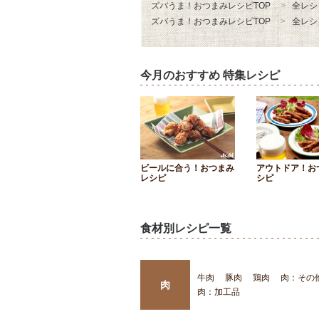
ズバうま！おつまみレシピTOP
全レシ
ズバうま！おつまみレシピTOP
全レシ
今月のおすすめ 特集レシピ
ビールに合う！おつまみ
アウトドア！お
レシピ
シピ
食材別レシピ一覧
牛肉
豚肉
鶏肉
肉：その
肉
肉：加工品