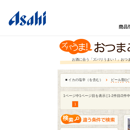
商品
お酒に合う「ズバリうまい！」おつ
■
イカの塩辛（を含む）
ビール類
(
ビ
1ページ中1ページ目を表示 [ 1-2件目/2件中 
1