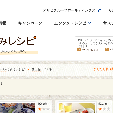
アサヒグループホールディングス
Gl
情報
キャンペーン
エンタメ・レシピ
サス
アサヒパークにログインしてい
シピやおいしそうボタンなどの
だけます。
MYレシピとは
ア
まみレシピをご紹介。
かんたん順（
ール
)にあうレシピ
加工品
［ 2件 ］
]