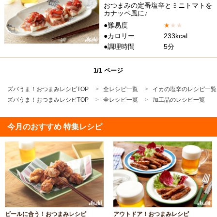
おつまみの定番塩辛とミニトマトを
カナッペ風に♪
●難易度
★
★
★
●カロリー
233kcal
●調理時間
5分
1/1 ページ
ズバうま！おつまみレシピTOP
全レシピ一覧
イカの塩辛のレシピ一覧
ズバうま！おつまみレシピTOP
全レシピ一覧
加工品のレシピ一覧
今月のおすすめ 特集レシピ
ビールに合う！おつまみレシピ
アウトドア！おつまみレシピ