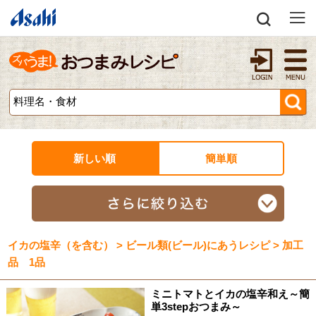
新しい順
簡単順
イカの塩辛（を含む） > ビール類(ビール)にあうレシピ > 加工
品 1品
ミニトマトとイカの塩辛和え～簡
単3stepおつまみ～