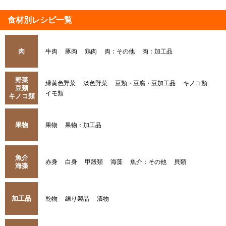
食材別レシピ一覧
肉
牛肉
豚肉
鶏肉
肉：その他
肉：加工品
野菜
緑黄色野菜
淡色野菜
豆類・豆腐・豆加工品
キノコ類
豆類
イモ類
キノコ類
果物
果物
果物：加工品
魚介
赤身
白身
甲殻類
海藻
魚介：その他
貝類
海藻
加工品
乾物
練り製品
漬物