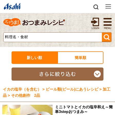
新しい順
簡単順
イカの塩辛（を含む） > ビール類(ビール)にあうレシピ > 加工
品 > その他創作 2品
ミニトマトとイカの塩辛和え～簡
単3stepおつまみ～