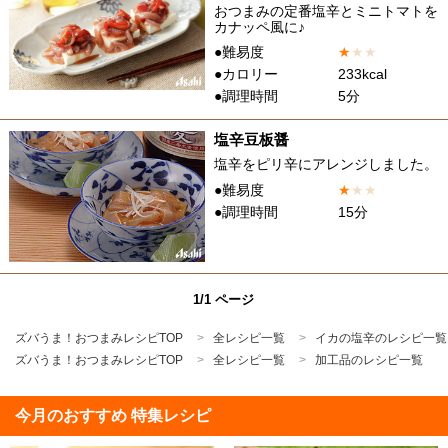
おつまみの定番塩辛とミニトマトを
カナッペ風に♪
●難易度
★
★
★
●カロリー
233kcal
●調理時間
5分
塩辛豆板醤
塩辛をピリ辛にアレンジしました。
●難易度
★
★
★
●調理時間
15分
1/1 ページ
ズバうま！おつまみレシピTOP
全レシピ一覧
イカの塩辛のレシピ一覧
ズバうま！おつまみレシピTOP
全レシピ一覧
加工品のレシピ一覧
今月のおすすめ 特集レシピ