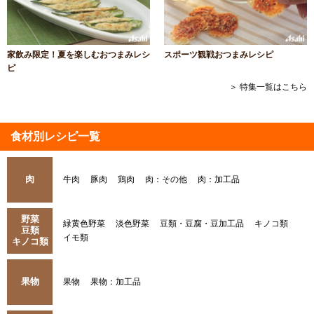
家飲み限定！夏を楽しむおつまみレシ
スポーツ観戦おつまみレシピ
ピ
＞ 特集一覧はこちら
食材別レシピ一覧
肉
牛肉
豚肉
鶏肉
肉：その他
肉：加工品
野菜
緑黄色野菜
淡色野菜
豆類・豆腐・豆加工品
キノコ類
豆類
イモ類
キノコ類
果物
果物
果物：加工品