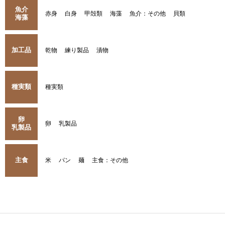
魚介
赤身
白身
甲殻類
海藻
魚介：その他
貝類
海藻
加工品
乾物
練り製品
漬物
種実類
種実類
卵
卵
乳製品
乳製品
主食
米
パン
麺
主食：その他