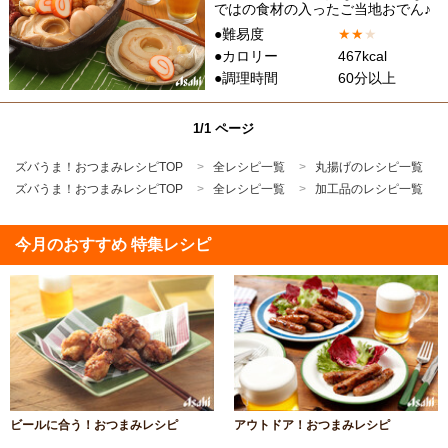
ではの食材の入ったご当地おでん♪
●難易度
★
★
★
●カロリー
467kcal
●調理時間
60分以上
1/1 ページ
ズバうま！おつまみレシピTOP
全レシピ一覧
丸揚げのレシピ一覧
ズバうま！おつまみレシピTOP
全レシピ一覧
加工品のレシピ一覧
今月のおすすめ 特集レシピ
ビールに合う！おつまみレシピ
アウトドア！おつまみレシピ