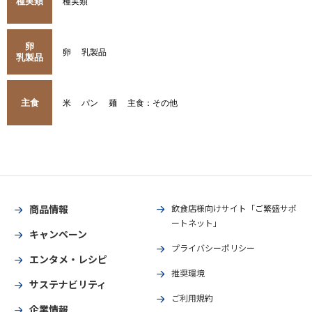
種実類
種実類
卵
卵
乳製品
乳製品
主食
米
パン
麺
主食：その他
商品情報
飲食店様向けサイト「ご繁盛サポ
ートネット」
キャンペーン
プライバシーポリシー
エンタメ・レシピ
推奨環境
サステナビリティ
ご利用規約
企業情報