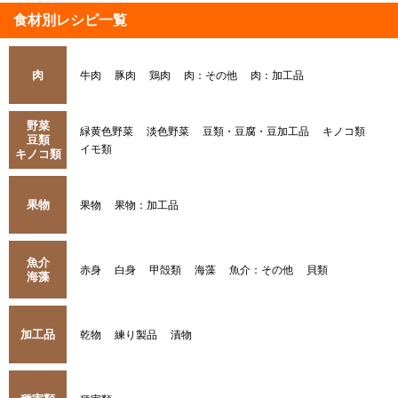
食材別レシピ一覧
肉
牛肉
豚肉
鶏肉
肉：その他
肉：加工品
野菜
緑黄色野菜
淡色野菜
豆類・豆腐・豆加工品
キノコ類
豆類
イモ類
キノコ類
果物
果物
果物：加工品
魚介
赤身
白身
甲殻類
海藻
魚介：その他
貝類
海藻
加工品
乾物
練り製品
漬物