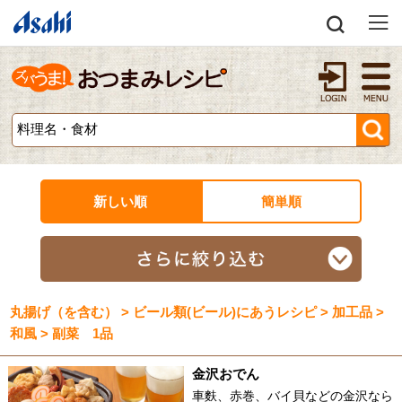
新しい順
簡単順
丸揚げ（を含む） > ビール類(ビール)にあうレシピ > 加工品 >
和風 > 副菜 1品
金沢おでん
車麩、赤巻、バイ貝などの金沢なら