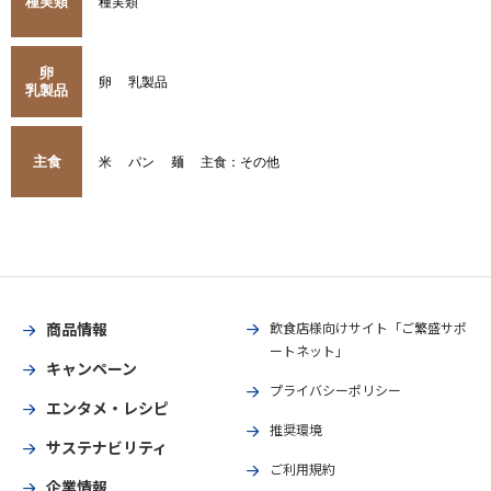
種実類
種実類
卵
卵
乳製品
乳製品
主食
米
パン
麺
主食：その他
商品情報
飲食店様向けサイト「ご繁盛サポ
ートネット」
キャンペーン
プライバシーポリシー
エンタメ・レシピ
推奨環境
サステナビリティ
ご利用規約
企業情報