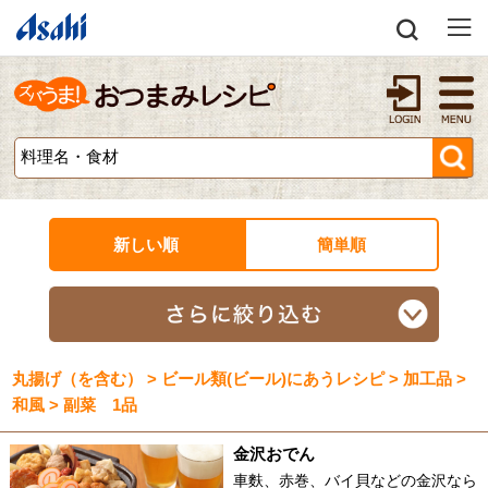
新しい順
簡単順
丸揚げ（を含む） > ビール類(ビール)にあうレシピ > 加工品 >
和風 > 副菜 1品
金沢おでん
車麩、赤巻、バイ貝などの金沢なら