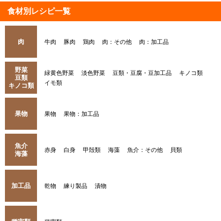
食材別レシピ一覧
肉
牛肉
豚肉
鶏肉
肉：その他
肉：加工品
野菜
緑黄色野菜
淡色野菜
豆類・豆腐・豆加工品
キノコ類
豆類
イモ類
キノコ類
果物
果物
果物：加工品
魚介
赤身
白身
甲殻類
海藻
魚介：その他
貝類
海藻
加工品
乾物
練り製品
漬物