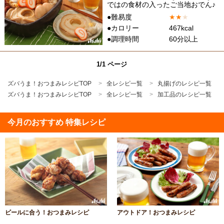
ではの食材の入ったご当地おでん♪
●難易度
★
★
★
●カロリー
467kcal
●調理時間
60分以上
1/1 ページ
ズバうま！おつまみレシピTOP
全レシピ一覧
丸揚げのレシピ一覧
ズバうま！おつまみレシピTOP
全レシピ一覧
加工品のレシピ一覧
今月のおすすめ 特集レシピ
ビールに合う！おつまみレシピ
アウトドア！おつまみレシピ