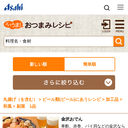
新しい順
簡単順
丸揚げ（を含む） > ビール類(ビール)にあうレシピ > 加工品 >
和風 > 副菜 1品
金沢おでん
車麩、赤巻、バイ貝などの金沢なら