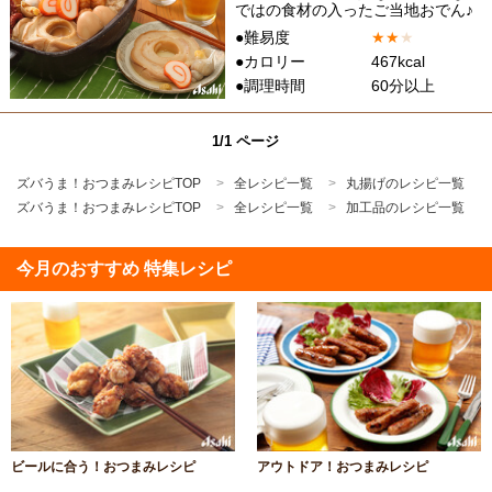
ではの食材の入ったご当地おでん♪
●難易度
★
★
★
●カロリー
467kcal
●調理時間
60分以上
1/1 ページ
ズバうま！おつまみレシピTOP
全レシピ一覧
丸揚げのレシピ一覧
ズバうま！おつまみレシピTOP
全レシピ一覧
加工品のレシピ一覧
今月のおすすめ 特集レシピ
ビールに合う！おつまみレシピ
アウトドア！おつまみレシピ