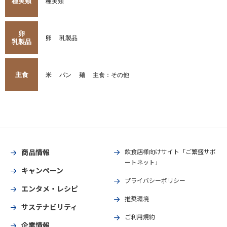
種実類
種実類
卵
卵
乳製品
乳製品
主食
米
パン
麺
主食：その他
商品情報
飲食店様向けサイト「ご繁盛サポ
ートネット」
キャンペーン
プライバシーポリシー
エンタメ・レシピ
推奨環境
サステナビリティ
ご利用規約
企業情報