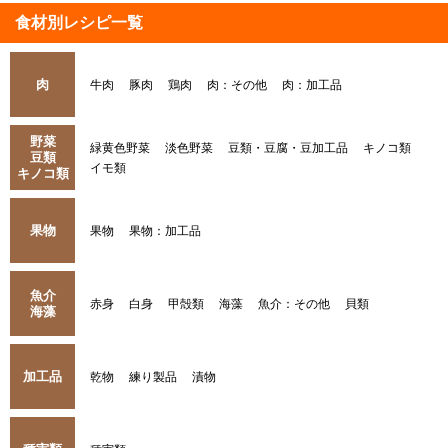
食材別レシピ一覧
肉
牛肉
豚肉
鶏肉
肉：その他
肉：加工品
野菜
緑黄色野菜
淡色野菜
豆類・豆腐・豆加工品
キノコ類
豆類
イモ類
キノコ類
果物
果物
果物：加工品
魚介
赤身
白身
甲殻類
海藻
魚介：その他
貝類
海藻
加工品
乾物
練り製品
漬物