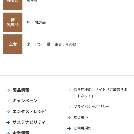
種実類
種実類
卵
卵
乳製品
乳製品
主食
米
パン
麺
主食：その他
商品情報
飲食店様向けサイト「ご繁盛サポ
ートネット」
キャンペーン
プライバシーポリシー
エンタメ・レシピ
推奨環境
サステナビリティ
ご利用規約
企業情報