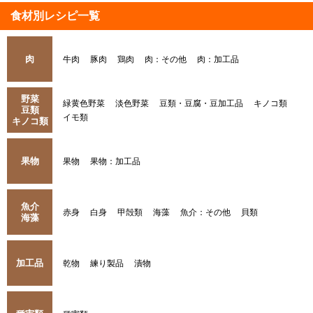
食材別レシピ一覧
肉
牛肉
豚肉
鶏肉
肉：その他
肉：加工品
野菜
緑黄色野菜
淡色野菜
豆類・豆腐・豆加工品
キノコ類
豆類
イモ類
キノコ類
果物
果物
果物：加工品
魚介
赤身
白身
甲殻類
海藻
魚介：その他
貝類
海藻
加工品
乾物
練り製品
漬物