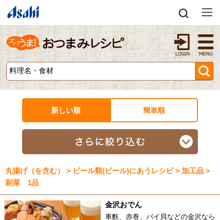
新しい順
簡単順
丸揚げ（を含む） > ビール類(ビール)にあうレシピ > 加工品 >
副菜 1品
金沢おでん
車麩、赤巻、バイ貝などの金沢なら