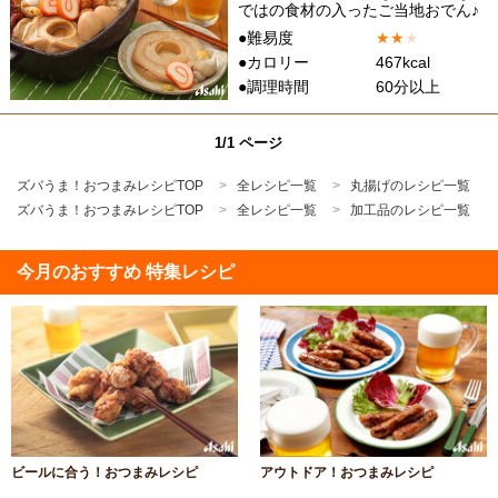
ではの食材の入ったご当地おでん♪
●難易度
★
★
★
●カロリー
467kcal
●調理時間
60分以上
1/1 ページ
ズバうま！おつまみレシピTOP
全レシピ一覧
丸揚げのレシピ一覧
ズバうま！おつまみレシピTOP
全レシピ一覧
加工品のレシピ一覧
今月のおすすめ 特集レシピ
ビールに合う！おつまみレシピ
アウトドア！おつまみレシピ