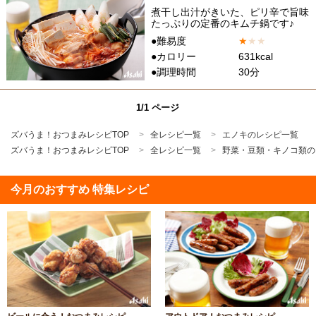
煮干し出汁がきいた、ピリ辛で旨味
たっぷりの定番のキムチ鍋です♪
●難易度
★
★
★
●カロリー
631kcal
●調理時間
30分
1/1 ページ
ズバうま！おつまみレシピTOP
全レシピ一覧
エノキのレシピ一覧
ズバうま！おつまみレシピTOP
全レシピ一覧
野菜・豆類・キノコ類の
今月のおすすめ 特集レシピ