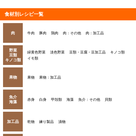
食材別レシピ一覧
肉
牛肉
豚肉
鶏肉
肉：その他
肉：加工品
野菜
緑黄色野菜
淡色野菜
豆類・豆腐・豆加工品
キノコ類
豆類
イモ類
キノコ類
果物
果物
果物：加工品
魚介
赤身
白身
甲殻類
海藻
魚介：その他
貝類
海藻
加工品
乾物
練り製品
漬物