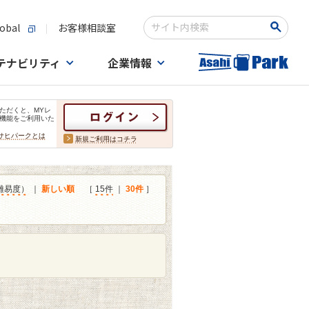
obal
お客様相談室
検索キーワード入力
テナビリティ
企業情報
ただくと、MYレ
機能をご利用いた
サヒパークとは
新規ご利用はコチラ
難易度）
｜
新しい順
［
15件
｜
30件
］