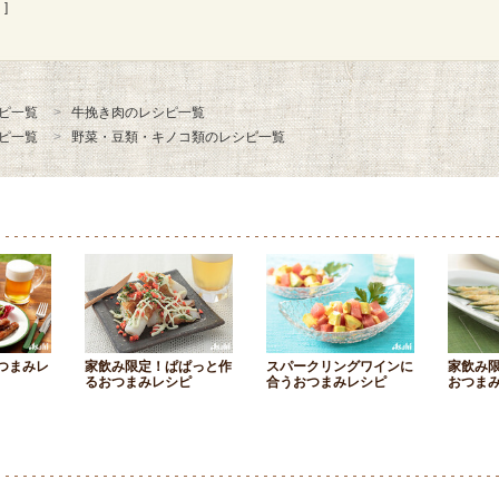
]
ピ一覧
牛挽き肉のレシピ一覧
ピ一覧
野菜・豆類・キノコ類のレシピ一覧
つまみレ
家飲み限定！ぱぱっと作
スパークリングワインに
家飲み
るおつまみレシピ
合うおつまみレシピ
おつま