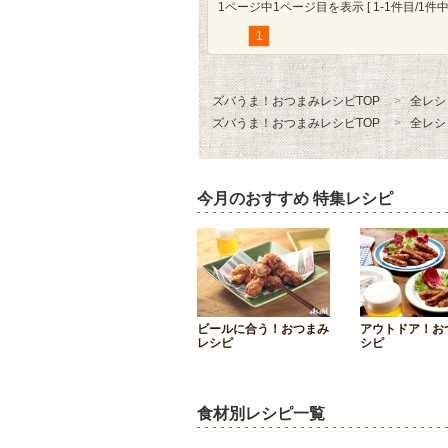
1ページ中1ページ目を表示 [ 1-1件目/1件中 
1
ズバうま！おつまみレシピTOP
全レシ
ズバうま！おつまみレシピTOP
全レシ
今月のおすすめ 特集レシピ
ビールに合う！おつまみ
アウトドア！お
レシピ
シピ
食材別レシピ一覧