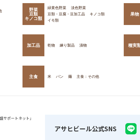
緑黄色野菜
淡色野菜
野菜
他
豆類
果物
豆類・豆腐・豆加工品
キノコ類
キノコ類
イモ類
加工品
種実
乾物
練り製品
漬物
主食
米
パン
麺
主食：その他
盛サポートネット」
アサヒビール公式SNS