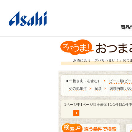
商品
お酒に合う「ズバリうまい！」おつ
■
牛挽き肉（を含む）
ビール類
(
ビー
その他創作
副菜
調理時間：60
1ページ中1ページ目を表示 [ 1-1件目/1件中 
1