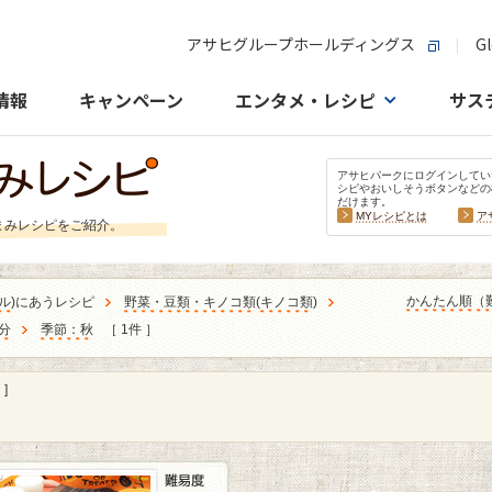
アサヒグループホールディングス
Gl
情報
キャンペーン
エンタメ・レシピ
サス
アサヒパークにログインしてい
シピやおいしそうボタンなどの
だけます。
MYレシピとは
ア
まみレシピをご紹介。
かんたん順（
ル
)にあうレシピ
野菜・豆類・キノコ類
(
キノコ類
)
分
季節：秋
［ 1件 ］
]