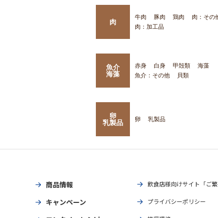
牛肉
豚肉
鶏肉
肉：その
肉
肉：加工品
赤身
白身
甲殻類
海藻
魚介
海藻
魚介：その他
貝類
卵
卵
乳製品
乳製品
商品情報
飲食店様向けサイト「ご繁
キャンペーン
プライバシーポリシー