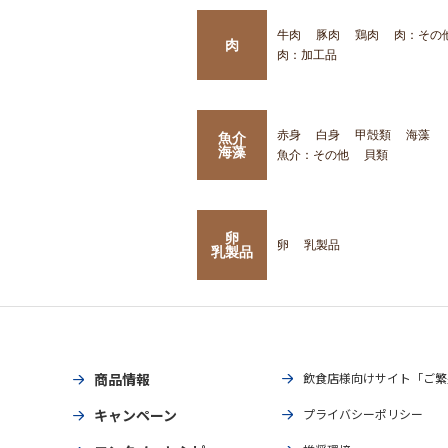
牛肉
豚肉
鶏肉
肉：その
肉
肉：加工品
赤身
白身
甲殻類
海藻
魚介
海藻
魚介：その他
貝類
卵
卵
乳製品
乳製品
商品情報
飲食店様向けサイト「ご繁
キャンペーン
プライバシーポリシー