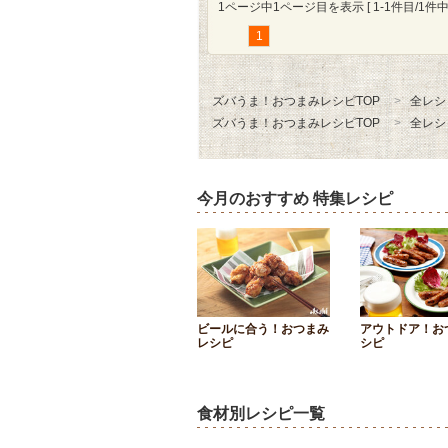
1ページ中1ページ目を表示 [ 1-1件目/1件中 
1
ズバうま！おつまみレシピTOP
全レシ
ズバうま！おつまみレシピTOP
全レシ
今月のおすすめ 特集レシピ
ビールに合う！おつまみ
アウトドア！お
レシピ
シピ
食材別レシピ一覧