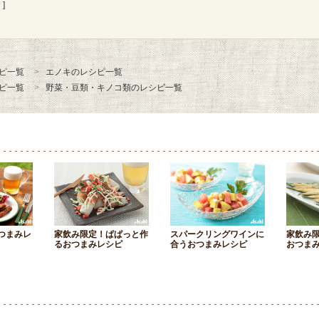
]
ピ一覧
エノキのレシピ一覧
ピ一覧
野菜・豆類・キノコ類のレシピ一覧
つまみレ
家飲み限定！ぱぱっと作
スパークリングワインに
家飲み
るおつまみレシピ
合うおつまみレシピ
おつま