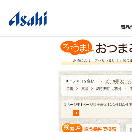
商品
お酒に合う「ズバリうまい！」おつ
■
エノキ（を含む）
ビール類
(
ビール
華風
主菜
調理時間：30分
1ページ中1ページ目を表示 [ 1-1件目/1件中 
1