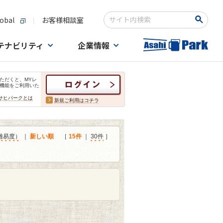
obal
お客様相談室
検索キーワード入力
テナビリティ
企業情報
ただくと、MYレ
機能をご利用いた
サヒパークとは
新規ご利用はコチラ
難易度）
｜
新しい順
［
15件
｜
30件
］