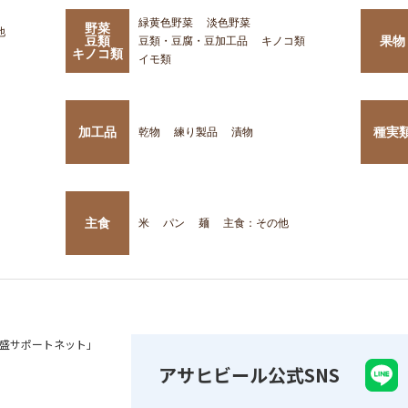
緑黄色野菜
淡色野菜
野菜
他
豆類
果物
豆類・豆腐・豆加工品
キノコ類
キノコ類
イモ類
加工品
種実
乾物
練り製品
漬物
主食
米
パン
麺
主食：その他
盛サポートネット」
アサヒビール公式SNS