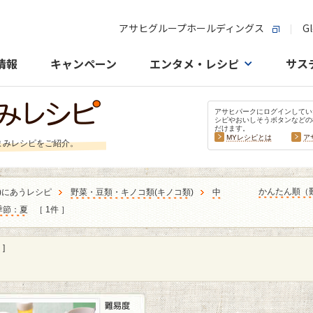
アサヒグループホールディングス
Gl
情報
キャンペーン
エンタメ・レシピ
サス
アサヒパークにログインしてい
シピやおいしそうボタンなどの
だけます。
MYレシピとは
ア
まみレシピをご紹介。
かんたん順（
)にあうレシピ
野菜・豆類・キノコ類
(
キノコ類
)
中
季節：夏
［ 1件 ］
]