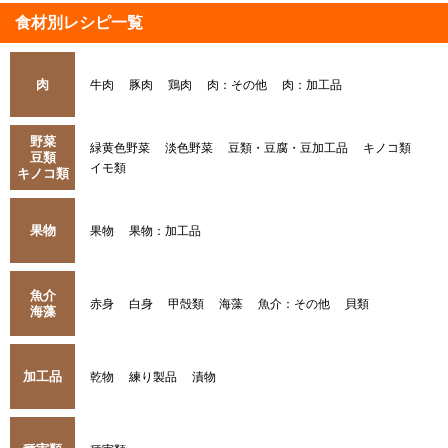
食材別レシピ一覧
肉
牛肉
豚肉
鶏肉
肉：その他
肉：加工品
野菜
緑黄色野菜
淡色野菜
豆類・豆腐・豆加工品
キノコ類
豆類
イモ類
キノコ類
果物
果物
果物：加工品
魚介
赤身
白身
甲殻類
海藻
魚介：その他
貝類
海藻
加工品
乾物
練り製品
漬物