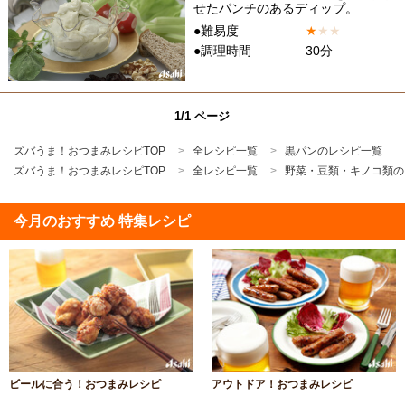
せたパンチのあるディップ。
●難易度
★
★
★
●調理時間
30分
1/1 ページ
ズバうま！おつまみレシピTOP
全レシピ一覧
黒パンのレシピ一覧
ズバうま！おつまみレシピTOP
全レシピ一覧
野菜・豆類・キノコ類の
今月のおすすめ 特集レシピ
ビールに合う！おつまみレシピ
アウトドア！おつまみレシピ