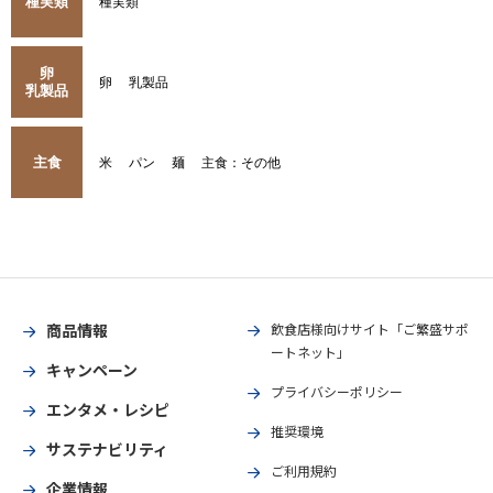
種実類
種実類
卵
卵
乳製品
乳製品
主食
米
パン
麺
主食：その他
商品情報
飲食店様向けサイト「ご繁盛サポ
ートネット」
キャンペーン
プライバシーポリシー
エンタメ・レシピ
推奨環境
サステナビリティ
ご利用規約
企業情報