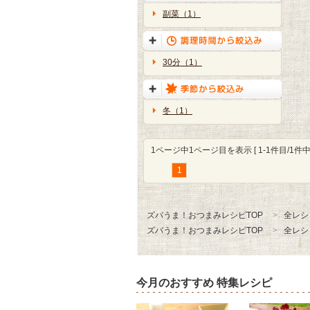
副菜（1）
30分（1）
冬（1）
1ページ中1ページ目を表示 [ 1-1件目/1件中 
1
ズバうま！おつまみレシピTOP
全レシ
ズバうま！おつまみレシピTOP
全レシ
今月のおすすめ 特集レシピ