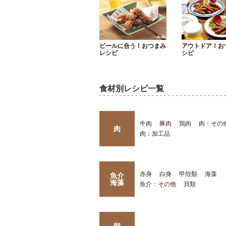
ビールに合う！おつまみ
アウトドア！お
レシピ
シピ
食材別レシピ一覧
牛肉
豚肉
鶏肉
肉：その
肉
肉：加工品
赤身
白身
甲殻類
海藻
魚介
海藻
魚介：その他
貝類
卵