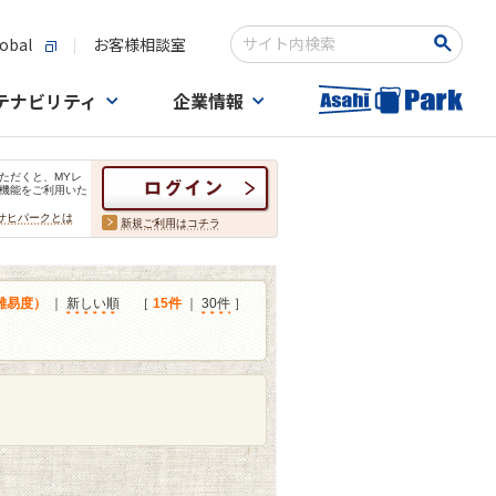
obal
お客様相談室
検索キーワード入力
テナビリティ
企業情報
ただくと、MYレ
機能をご利用いた
サヒパークとは
新規ご利用はコチラ
難易度）
｜
新しい順
［
15件
｜
30件
］