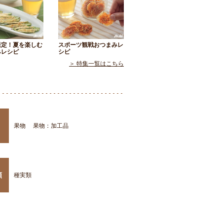
限定！夏を楽しむ
スポーツ観戦おつまみレ
みレシピ
シピ
＞ 特集一覧はこちら
果物
果物：加工品
類
種実類