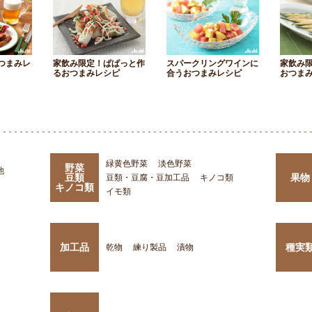
つまみレ
家飲み限定！ぱぱっと作
スパークリングワインに
家飲み
るおつまみレシピ
合うおつまみレシピ
おつま
緑黄色野菜
淡色野菜
野菜
他
豆類
果物
豆類・豆腐・豆加工品
キノコ類
キノコ類
イモ類
加工品
種実
乾物
練り製品
漬物