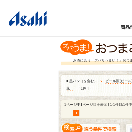
商品
お酒に合う「ズバリうまい！」おつ
■
黒パン（を含む）
ビール類
(
ビール
風
［ 1件 ］
1ページ中1ページ目を表示 [ 1-1件目/1件中 
1