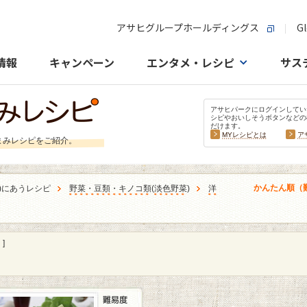
アサヒグループホールディングス
Gl
情報
キャンペーン
エンタメ・レシピ
サス
アサヒパークにログインしてい
シピやおいしそうボタンなどの
だけます。
MYレシピとは
ア
まみレシピをご紹介。
かんたん順（
)にあうレシピ
野菜・豆類・キノコ類
(
淡色野菜
)
洋
]