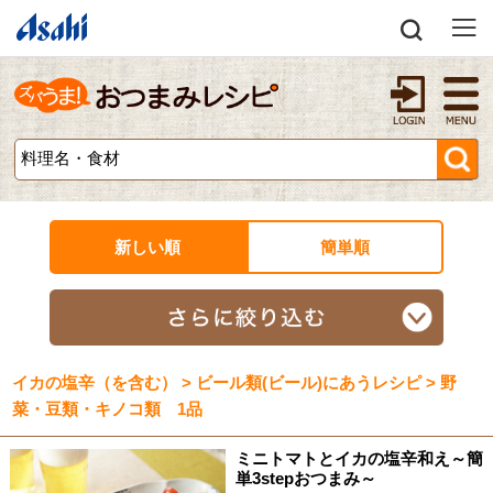
新しい順
簡単順
イカの塩辛（を含む） > ビール類(ビール)にあうレシピ > 野
菜・豆類・キノコ類 1品
ミニトマトとイカの塩辛和え～簡
単3stepおつまみ～