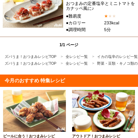
おつまみの定番塩辛とミニトマトを
カナッペ風に♪
●難易度
★
★
★
●カロリー
233kcal
●調理時間
5分
1/1 ページ
ズバうま！おつまみレシピTOP
全レシピ一覧
イカの塩辛のレシピ一覧
ズバうま！おつまみレシピTOP
全レシピ一覧
野菜・豆類・キノコ類の
今月のおすすめ 特集レシピ
ビールに合う！おつまみレシピ
アウトドア！おつまみレシピ