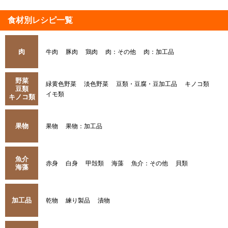
食材別レシピ一覧
肉
牛肉
豚肉
鶏肉
肉：その他
肉：加工品
野菜
緑黄色野菜
淡色野菜
豆類・豆腐・豆加工品
キノコ類
豆類
イモ類
キノコ類
果物
果物
果物：加工品
魚介
赤身
白身
甲殻類
海藻
魚介：その他
貝類
海藻
加工品
乾物
練り製品
漬物