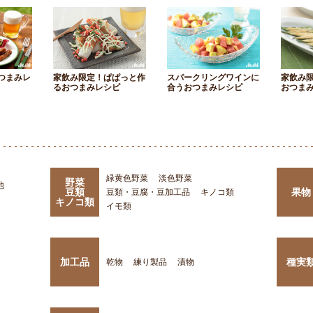
つまみレ
家飲み限定！ぱぱっと作
スパークリングワインに
家飲み
るおつまみレシピ
合うおつまみレシピ
おつま
緑黄色野菜
淡色野菜
野菜
他
豆類
果物
豆類・豆腐・豆加工品
キノコ類
キノコ類
イモ類
加工品
種実
乾物
練り製品
漬物