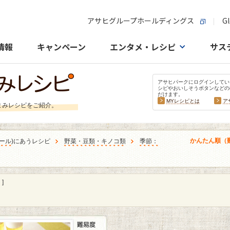
アサヒグループホールディングス
Gl
情報
キャンペーン
エンタメ・レシピ
サス
アサヒパークにログインしてい
シピやおいしそうボタンなどの
だけます。
MYレシピとは
ア
まみレシピをご紹介。
かんたん順（
ール
)にあうレシピ
野菜・豆類・キノコ類
季節：
]