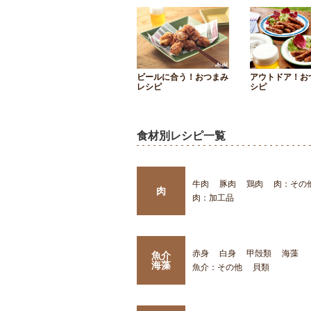
ビールに合う！おつまみ
アウトドア！お
レシピ
シピ
食材別レシピ一覧
牛肉
豚肉
鶏肉
肉：その
肉
肉：加工品
赤身
白身
甲殻類
海藻
魚介
海藻
魚介：その他
貝類