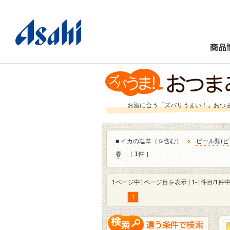
商品
お酒に合う「ズバリうまい！」おつ
■
イカの塩辛（を含む）
ビール類
(
ビ
春
［ 1件 ］
1ページ中1ページ目を表示 [ 1-1件目/1件中 
1