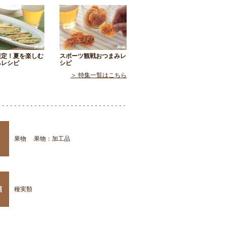
限定！夏を楽しむ
スポーツ観戦おつまみレ
みレシピ
シピ
＞ 特集一覧はこちら
果物
果物：加工品
類
種実類