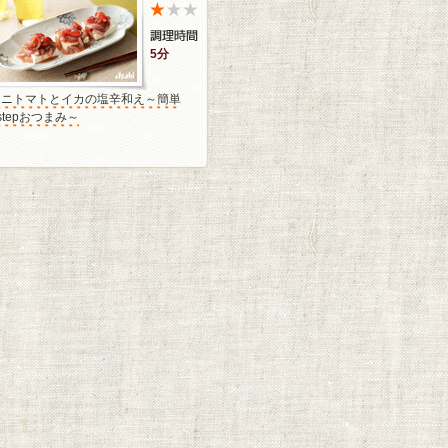
5分
ミニトマトとイカの塩辛和え～簡単
stepおつまみ～