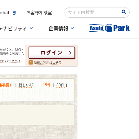
obal
お客様相談室
検索キーワード入力
テナビリティ
企業情報
ただくと、MYレ
機能をご利用いた
サヒパークとは
新規ご利用はコチラ
難易度）
｜
新しい順
［
15件
｜
30件
］