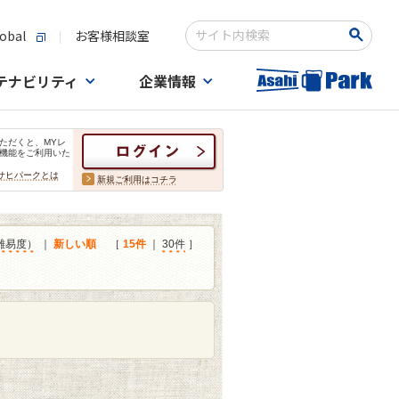
obal
お客様相談室
検索キーワード入力
テナビリティ
企業情報
ただくと、MYレ
機能をご利用いた
サヒパークとは
新規ご利用はコチラ
難易度）
｜
新しい順
［
15件
｜
30件
］