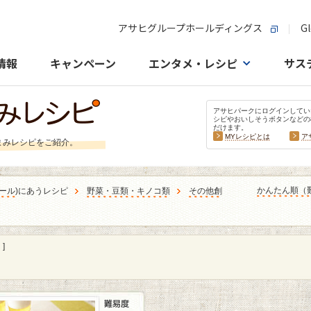
アサヒグループホールディングス
Gl
情報
キャンペーン
エンタメ・レシピ
サス
アサヒパークにログインしてい
シピやおいしそうボタンなどの
だけます。
MYレシピとは
ア
まみレシピをご紹介。
かんたん順（
ール
)にあうレシピ
野菜・豆類・キノコ類
その他創
]