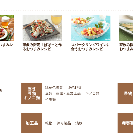
つまみレ
家飲み限定！ぱぱっと作
スパークリングワインに
家飲み
るおつまみレシピ
合うおつまみレシピ
おつま
緑黄色野菜
淡色野菜
野菜
他
豆類
果物
豆類・豆腐・豆加工品
キノコ類
キノコ類
イモ類
加工品
種実
乾物
練り製品
漬物