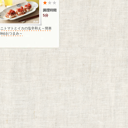
5分
ミニトマトとイカの塩辛和え～簡単
stepおつまみ～