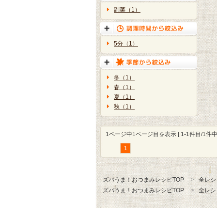
副菜（1）
5分（1）
冬（1）
春（1）
夏（1）
秋（1）
1ページ中1ページ目を表示 [ 1-1件目/1件中 
1
ズバうま！おつまみレシピTOP
全レシ
ズバうま！おつまみレシピTOP
全レシ