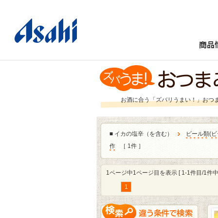
商品
お酒に合う「ズバリうまい！」おつ
■
イカの塩辛（を含む）
ビール類
(
ビ
作
［ 1件 ］
1ページ中1ページ目を表示 [ 1-1件目/1件中 
1