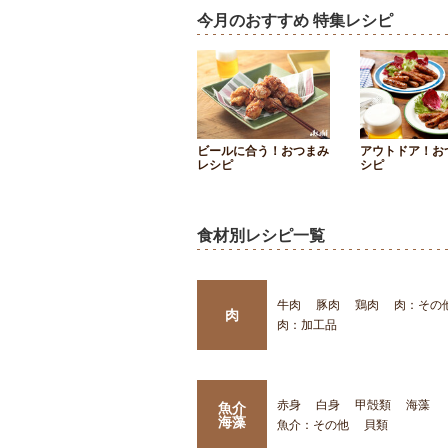
今月のおすすめ 特集レシピ
ビールに合う！おつまみ
アウトドア！お
レシピ
シピ
食材別レシピ一覧
牛肉
豚肉
鶏肉
肉：その
肉
肉：加工品
赤身
白身
甲殻類
海藻
魚介
海藻
魚介：その他
貝類