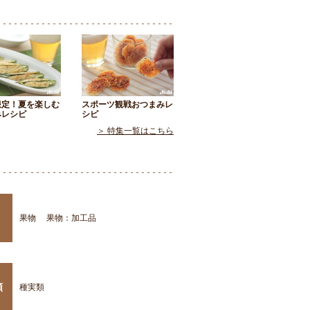
限定！夏を楽しむ
スポーツ観戦おつまみレ
みレシピ
シピ
＞ 特集一覧はこちら
果物
果物：加工品
類
種実類