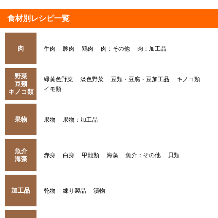
食材別レシピ一覧
肉
牛肉
豚肉
鶏肉
肉：その他
肉：加工品
野菜
緑黄色野菜
淡色野菜
豆類・豆腐・豆加工品
キノコ類
豆類
イモ類
キノコ類
果物
果物
果物：加工品
魚介
赤身
白身
甲殻類
海藻
魚介：その他
貝類
海藻
加工品
乾物
練り製品
漬物