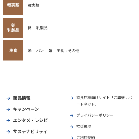
種実類
種実類
卵
卵
乳製品
乳製品
主食
米
パン
麺
主食：その他
商品情報
飲食店様向けサイト「ご繁盛サポ
ートネット」
キャンペーン
プライバシーポリシー
エンタメ・レシピ
推奨環境
サステナビリティ
ご利用規約