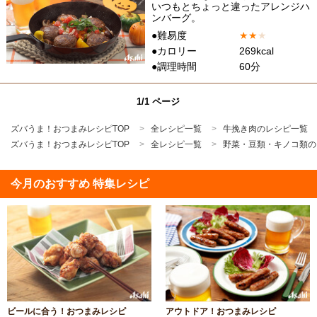
いつもとちょっと違ったアレンジハ
ンバーグ。
●難易度
★
★
★
●カロリー
269kcal
●調理時間
60分
1/1 ページ
ズバうま！おつまみレシピTOP
全レシピ一覧
牛挽き肉のレシピ一覧
ズバうま！おつまみレシピTOP
全レシピ一覧
野菜・豆類・キノコ類の
今月のおすすめ 特集レシピ
ビールに合う！おつまみレシピ
アウトドア！おつまみレシピ