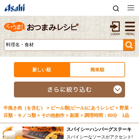
新しい順
簡単順
牛挽き肉（を含む） > ビール類(ビール)にあうレシピ > 野菜・
豆類・キノコ類 > その他創作 > 副菜 > 調理時間：60分 1品
スパイシーハンバーグステーキ
スパイシーなソースがアクセント!