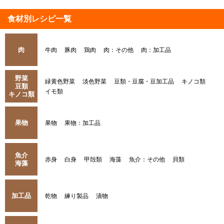
食材別レシピ一覧
肉
牛肉
豚肉
鶏肉
肉：その他
肉：加工品
野菜
緑黄色野菜
淡色野菜
豆類・豆腐・豆加工品
キノコ類
豆類
イモ類
キノコ類
果物
果物
果物：加工品
魚介
赤身
白身
甲殻類
海藻
魚介：その他
貝類
海藻
加工品
乾物
練り製品
漬物