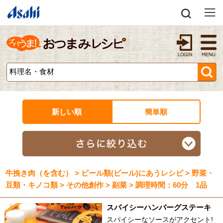
新しい順
簡単順
牛挽き肉（を含む） > ビール類(ビール)にあうレシピ > 野菜・
豆類・キノコ類 > その他創作 > 副菜 > 調理時間：60分 1品
スパイシーハンバーグステーキ
スパイシーなソースがアクセント!