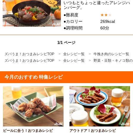
いつもとちょっと違ったアレンジハ
ンバーグ。
●難易度
★
★
★
●カロリー
269kcal
●調理時間
60分
1/1 ページ
ズバうま！おつまみレシピTOP
全レシピ一覧
牛挽き肉のレシピ一覧
ズバうま！おつまみレシピTOP
全レシピ一覧
野菜・豆類・キノコ類の
今月のおすすめ 特集レシピ
ビールに合う！おつまみレシピ
アウトドア！おつまみレシピ