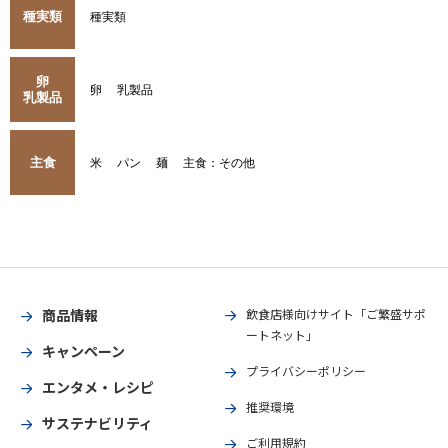
種実類
種実類
卵
卵
乳製品
乳製品
主食
米
パン
麺
主食：その他
商品情報
飲食店様向けサイト「ご繁盛サポ
ートネット」
キャンペーン
プライバシーポリシー
エンタメ・レシピ
推奨環境
サステナビリティ
ご利用規約