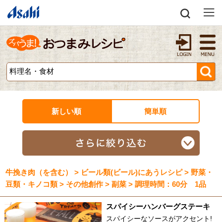
新しい順
簡単順
牛挽き肉（を含む） > ビール類(ビール)にあうレシピ > 野菜・
豆類・キノコ類 > その他創作 > 副菜 > 調理時間：60分 1品
スパイシーハンバーグステーキ
スパイシーなソースがアクセント!