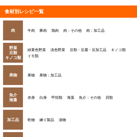
食材別レシピ一覧
肉
牛肉
豚肉
鶏肉
肉：その他
肉：加工品
野菜
緑黄色野菜
淡色野菜
豆類・豆腐・豆加工品
キノコ類
豆類
イモ類
キノコ類
果物
果物
果物：加工品
魚介
赤身
白身
甲殻類
海藻
魚介：その他
貝類
海藻
加工品
乾物
練り製品
漬物