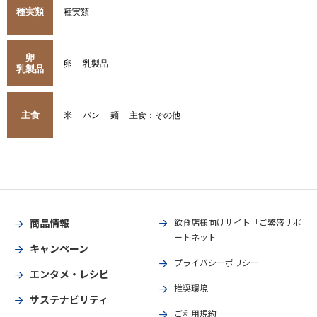
種実類
種実類
卵
卵
乳製品
乳製品
主食
米
パン
麺
主食：その他
商品情報
飲食店様向けサイト「ご繁盛サポ
ートネット」
キャンペーン
プライバシーポリシー
エンタメ・レシピ
推奨環境
サステナビリティ
ご利用規約