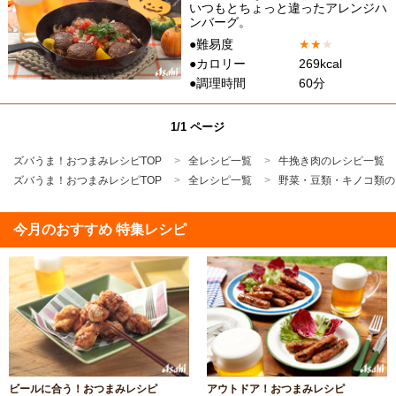
いつもとちょっと違ったアレンジハ
ンバーグ。
●難易度
★
★
★
●カロリー
269kcal
●調理時間
60分
1/1 ページ
ズバうま！おつまみレシピTOP
全レシピ一覧
牛挽き肉のレシピ一覧
ズバうま！おつまみレシピTOP
全レシピ一覧
野菜・豆類・キノコ類の
今月のおすすめ 特集レシピ
ビールに合う！おつまみレシピ
アウトドア！おつまみレシピ