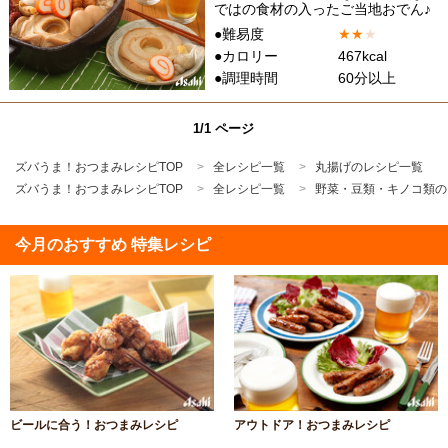
ではの食材の入ったご当地おでん♪
●難易度
★
★
★
●カロリー
467kcal
●調理時間
60分以上
1/1 ページ
ズバうま！おつまみレシピTOP
全レシピ一覧
丸揚げのレシピ一覧
ズバうま！おつまみレシピTOP
全レシピ一覧
野菜・豆類・キノコ類の
今月のおすすめ 特集レシピ
ビールに合う！おつまみレシピ
アウトドア！おつまみレシピ