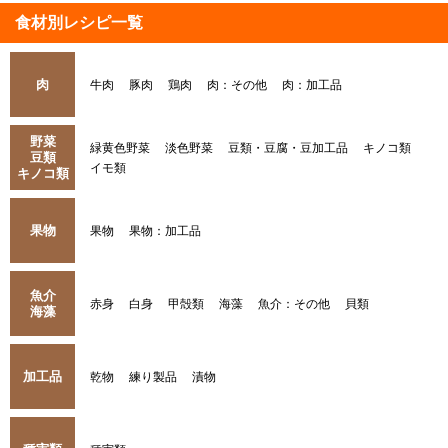
食材別レシピ一覧
肉
牛肉
豚肉
鶏肉
肉：その他
肉：加工品
野菜
緑黄色野菜
淡色野菜
豆類・豆腐・豆加工品
キノコ類
豆類
イモ類
キノコ類
果物
果物
果物：加工品
魚介
赤身
白身
甲殻類
海藻
魚介：その他
貝類
海藻
加工品
乾物
練り製品
漬物