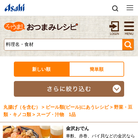
新しい順
簡単順
丸揚げ（を含む） > ビール類(ビール)にあうレシピ > 野菜・豆
類・キノコ類 > スープ・汁物 1品
金沢おでん
車麩、赤巻、バイ貝などの金沢なら