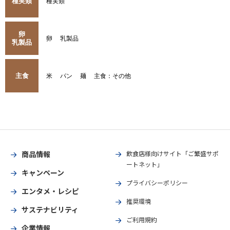
種実類
種実類
卵
卵
乳製品
乳製品
主食
米
パン
麺
主食：その他
商品情報
飲食店様向けサイト「ご繁盛サポ
ートネット」
キャンペーン
プライバシーポリシー
エンタメ・レシピ
推奨環境
サステナビリティ
ご利用規約
企業情報