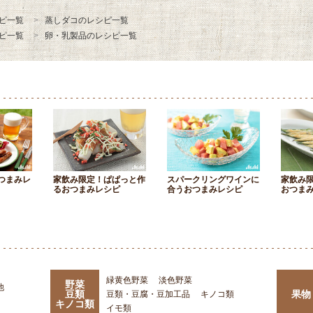
ピ一覧
蒸しダコのレシピ一覧
ピ一覧
卵・乳製品のレシピ一覧
つまみレ
家飲み限定！ぱぱっと作
スパークリングワインに
家飲み
るおつまみレシピ
合うおつまみレシピ
おつま
緑黄色野菜
淡色野菜
野菜
他
豆類
果物
豆類・豆腐・豆加工品
キノコ類
キノコ類
イモ類