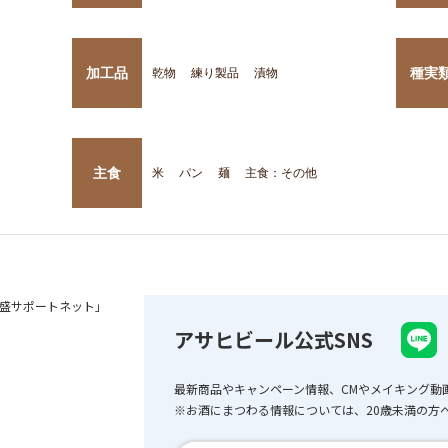
加工品
種実
乾物
練り製品
漬物
主食
米
パン
麺
主食：その他
盛サポートネット」
アサヒビール公式SNS
最新商品やキャンペーン情報、CMやメイキング動
※お酒にまつわる情報については、20歳未満の方へ