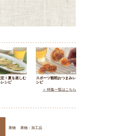
限定！夏を楽しむ
スポーツ観戦おつまみレ
みレシピ
シピ
＞ 特集一覧はこちら
果物
果物：加工品