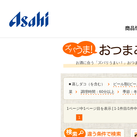
商品
お酒に合う「ズバリうまい！」おつ
■
蒸しダコ（を含む）
ビール類
(
ビー
菜
調理時間：60分以上
季節：
1ページ中1ページ目を表示 [ 1-1件目/1件中 
1