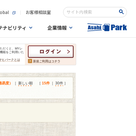
obal
お客様相談室
検索キーワード入力
テナビリティ
企業情報
ただくと、MYレ
機能をご利用いた
サヒパークとは
新規ご利用はコチラ
難易度）
｜
新しい順
［
15件
｜
30件
］