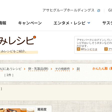
アサヒグループホールディングス
Gl
情報
キャンペーン
エンタメ・レシピ
サス
アサヒパークにログインしてい
シピやおいしそうボタンなどの
だけます。
MYレシピとは
ア
まみレシピをご紹介。
かんたん順（
ル
)にあうレシピ
卵・乳製品
(
卵
)
その他創作
副
冬
［ 1件 ］
]