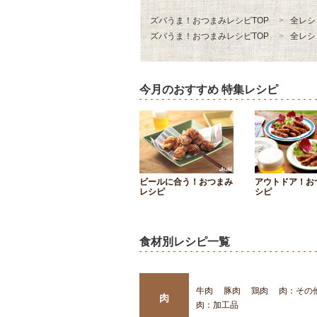
ズバうま！おつまみレシピTOP
全レシ
ズバうま！おつまみレシピTOP
全レシ
今月のおすすめ 特集レシピ
ビールに合う！おつまみ
アウトドア！お
レシピ
シピ
食材別レシピ一覧
牛肉
豚肉
鶏肉
肉：その
肉
肉：加工品