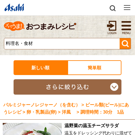
新しい順
簡単順
パルミジャーノレジャーノ（を含む） > ビール類(ビール)にあ
うレシピ > 卵・乳製品(卵) > 洋風 > 調理時間：30分 1品
温野菜の温玉チーズサラダ
温玉をドレッシング代わりに混ぜて