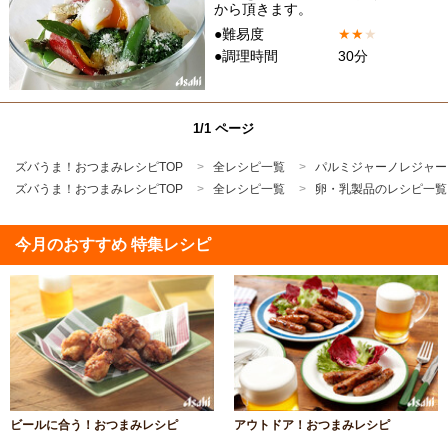
から頂きます。
●難易度
★
★
★
●調理時間
30分
1/1 ページ
ズバうま！おつまみレシピTOP
全レシピ一覧
パルミジャーノレジャー
ズバうま！おつまみレシピTOP
全レシピ一覧
卵・乳製品のレシピ一覧
今月のおすすめ 特集レシピ
ビールに合う！おつまみレシピ
アウトドア！おつまみレシピ