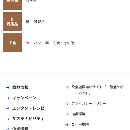
種実類
種実類
卵
卵
乳製品
乳製品
主食
米
パン
麺
主食：その他
商品情報
飲食店様向けサイト「ご繁盛サポ
ートネット」
キャンペーン
プライバシーポリシー
エンタメ・レシピ
推奨環境
サステナビリティ
ご利用規約
企業情報