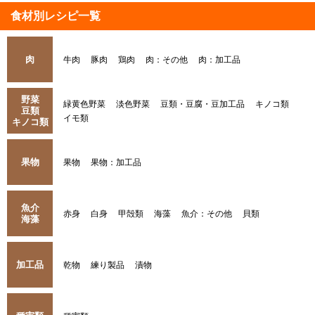
食材別レシピ一覧
肉
牛肉
豚肉
鶏肉
肉：その他
肉：加工品
野菜
緑黄色野菜
淡色野菜
豆類・豆腐・豆加工品
キノコ類
豆類
イモ類
キノコ類
果物
果物
果物：加工品
魚介
赤身
白身
甲殻類
海藻
魚介：その他
貝類
海藻
加工品
乾物
練り製品
漬物