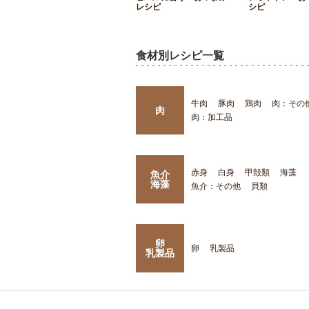
レシピ
シピ
食材別レシピ一覧
牛肉
豚肉
鶏肉
肉：その
肉
肉：加工品
赤身
白身
甲殻類
海藻
魚介
海藻
魚介：その他
貝類
卵
卵
乳製品
乳製品