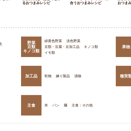
るおつまみレシピ
合うおつまみレシピ
おつま
緑黄色野菜
淡色野菜
野菜
他
豆類
果物
豆類・豆腐・豆加工品
キノコ類
キノコ類
イモ類
加工品
種実
乾物
練り製品
漬物
主食
米
パン
麺
主食：その他