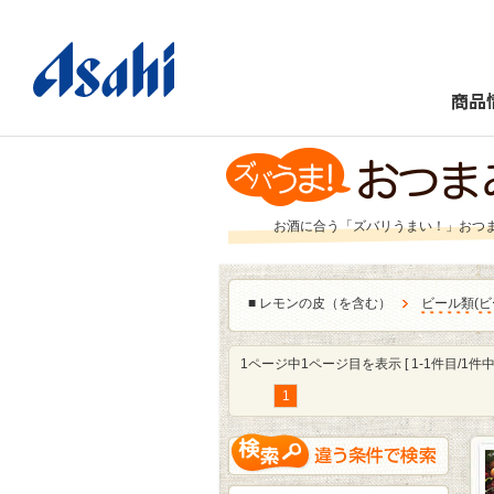
商品
お酒に合う「ズバリうまい！」おつ
■
レモンの皮（を含む）
ビール類
(
ビ
1ページ中1ページ目を表示 [ 1-1件目/1件中 
1