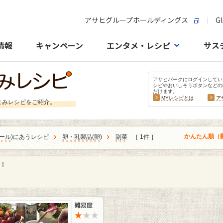
アサヒグループホールディングス
Gl
情報
キャンペーン
エンタメ・レシピ
サス
アサヒパークにログインしてい
シピやおいしそうボタンなどの
だけます。
MYレシピとは
ア
まみレシピをご紹介。
かんたん順（
ール
)にあうレシピ
卵・乳製品
(
卵
)
副菜
［ 1件 ］
]