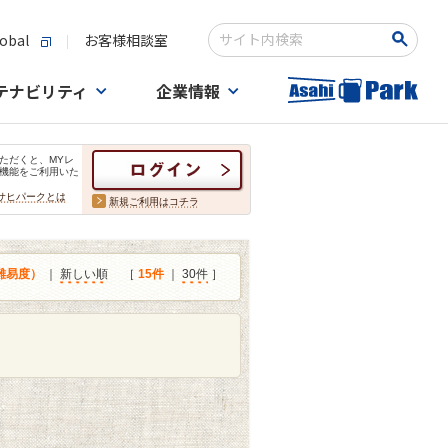
obal
お客様相談室
検索キーワード入力
テナビリティ
企業情報
ただくと、MYレ
機能をご利用いた
サヒパークとは
新規ご利用はコチラ
難易度）
｜
新しい順
［
15件
｜
30件
］