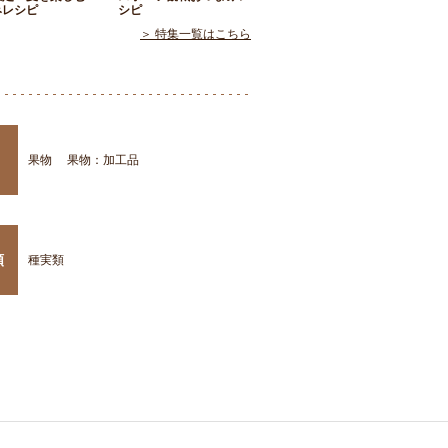
みレシピ
シピ
＞ 特集一覧はこちら
果物
果物：加工品
類
種実類