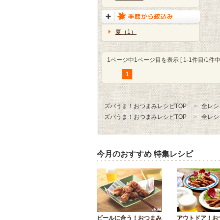
夏（1）
1ページ中1ページ目を表示 [ 1-1件目/1件中 
1
ズバうま！おつまみレシピTOP
全レシ
ズバうま！おつまみレシピTOP
全レシ
今月のおすすめ 特集レシピ
ビールに合う！おつまみ
アウトドア！お