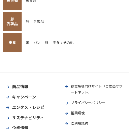
種実類
種実類
卵
卵
乳製品
乳製品
主食
米
パン
麺
主食：その他
商品情報
飲食店様向けサイト「ご繁盛サポ
ートネット」
キャンペーン
プライバシーポリシー
エンタメ・レシピ
推奨環境
サステナビリティ
ご利用規約
企業情報