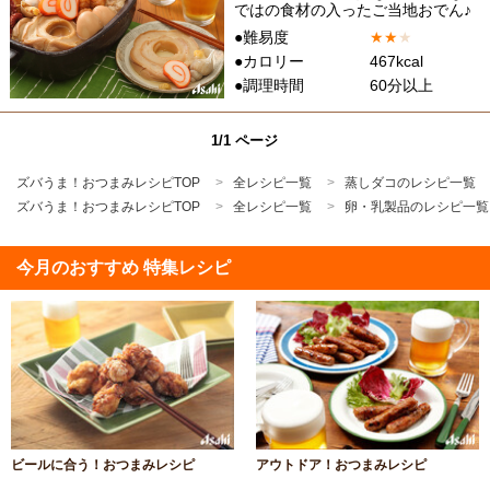
ではの食材の入ったご当地おでん♪
●難易度
★
★
★
●カロリー
467kcal
●調理時間
60分以上
1/1 ページ
ズバうま！おつまみレシピTOP
全レシピ一覧
蒸しダコのレシピ一覧
ズバうま！おつまみレシピTOP
全レシピ一覧
卵・乳製品のレシピ一覧
今月のおすすめ 特集レシピ
ビールに合う！おつまみレシピ
アウトドア！おつまみレシピ