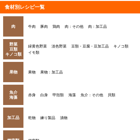
食材別レシピ一覧
肉
牛肉
豚肉
鶏肉
肉：その他
肉：加工品
野菜
緑黄色野菜
淡色野菜
豆類・豆腐・豆加工品
キノコ類
豆類
イモ類
キノコ類
果物
果物
果物：加工品
魚介
赤身
白身
甲殻類
海藻
魚介：その他
貝類
海藻
加工品
乾物
練り製品
漬物