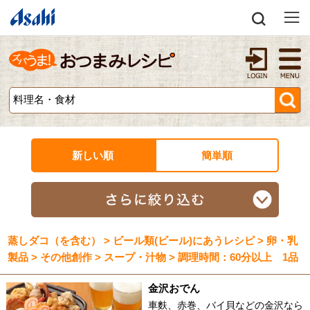
新しい順
簡単順
蒸しダコ（を含む） > ビール類(ビール)にあうレシピ > 卵・乳
製品 > その他創作 > スープ・汁物 > 調理時間：60分以上 1品
金沢おでん
車麩、赤巻、バイ貝などの金沢なら