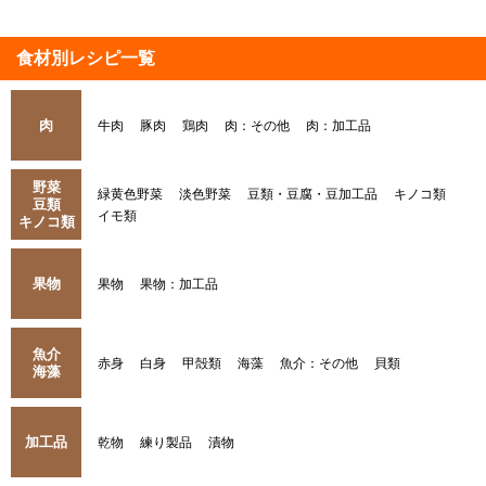
食材別レシピ一覧
肉
牛肉
豚肉
鶏肉
肉：その他
肉：加工品
野菜
緑黄色野菜
淡色野菜
豆類・豆腐・豆加工品
キノコ類
豆類
イモ類
キノコ類
果物
果物
果物：加工品
魚介
赤身
白身
甲殻類
海藻
魚介：その他
貝類
海藻
加工品
乾物
練り製品
漬物