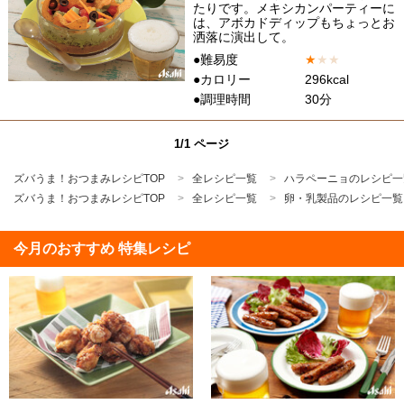
たりです。メキシカンパーティーに
は、アボカドディップもちょっとお
洒落に演出して。
●難易度
★
★
★
●カロリー
296kcal
●調理時間
30分
1/1 ページ
ズバうま！おつまみレシピTOP
全レシピ一覧
ハラペーニョのレシピ一
ズバうま！おつまみレシピTOP
全レシピ一覧
卵・乳製品のレシピ一覧
今月のおすすめ 特集レシピ