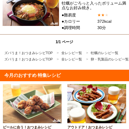
牡蠣がごろっと入ったボリューム満
点なお好み焼き。
●難易度
★
★
★
●カロリー
372kcal
●調理時間
30分
1/1 ページ
ズバうま！おつまみレシピTOP
全レシピ一覧
牡蠣のレシピ一覧
ズバうま！おつまみレシピTOP
全レシピ一覧
卵・乳製品のレシピ一覧
今月のおすすめ 特集レシピ
ビールに合う！おつまみレシピ
アウトドア！おつまみレシピ