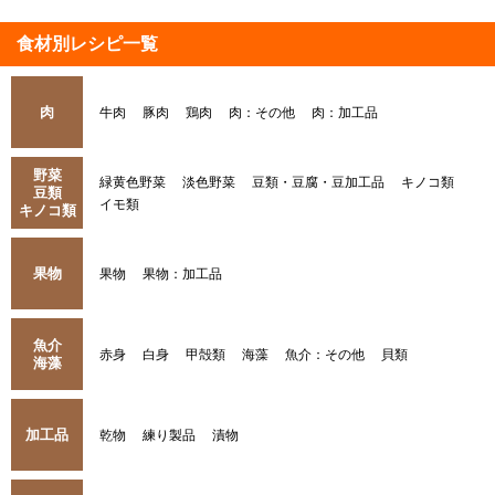
食材別レシピ一覧
肉
牛肉
豚肉
鶏肉
肉：その他
肉：加工品
野菜
緑黄色野菜
淡色野菜
豆類・豆腐・豆加工品
キノコ類
豆類
イモ類
キノコ類
果物
果物
果物：加工品
魚介
赤身
白身
甲殻類
海藻
魚介：その他
貝類
海藻
加工品
乾物
練り製品
漬物