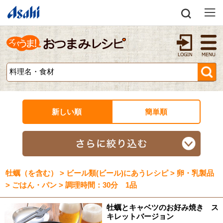
新しい順
簡単順
牡蠣（を含む） > ビール類(ビール)にあうレシピ > 卵・乳製品
> ごはん・パン > 調理時間：30分 1品
牡蠣とキャベツのお好み焼き ス
キレットバージョン