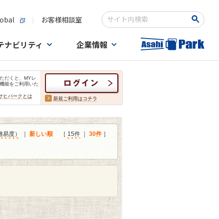
obal
お客様相談室
検索キーワード入力
テナビリティ
企業情報
ただくと、MYレ
機能をご利用いた
サヒパークとは
新規ご利用はコチラ
難易度）
｜
新しい順
［
15件
｜
30件
］