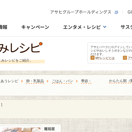
アサヒグループホールディングス
Gl
情報
キャンペーン
エンタメ・レシピ
サス
アサヒパークにログインしてい
シピやおいしそうボタンなどの
だけます。
MYレシピとは
ア
まみレシピをご紹介。
かんたん順（
にあうレシピ
卵・乳製品
ごはん・パン
季節：
]