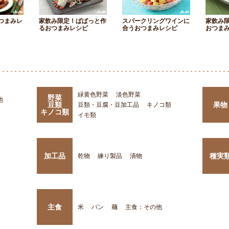
つまみレ
家飲み限定！ぱぱっと作
スパークリングワインに
家飲み
るおつまみレシピ
合うおつまみレシピ
おつま
緑黄色野菜
淡色野菜
野菜
他
豆類
果物
豆類・豆腐・豆加工品
キノコ類
キノコ類
イモ類
加工品
種実
乾物
練り製品
漬物
主食
米
パン
麺
主食：その他