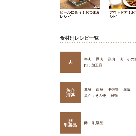
ビールに合う！おつまみ
アウトドア！お
レシピ
シピ
食材別レシピ一覧
牛肉
豚肉
鶏肉
肉：その
肉
肉：加工品
赤身
白身
甲殻類
海藻
魚介
海藻
魚介：その他
貝類
卵
卵
乳製品
乳製品