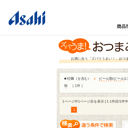
商品
お酒に合う「ズバリうまい！」おつ
■
牡蠣（を含む）
ビール類
(
ビール
)
秋
［ 1件 ］
1ページ中1ページ目を表示 [ 1-1件目/1件中 
1