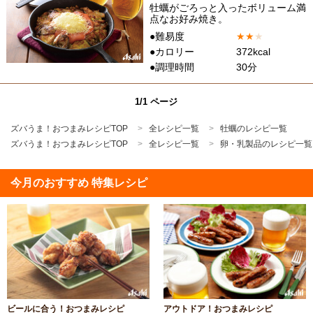
牡蠣がごろっと入ったボリューム満
点なお好み焼き。
●難易度
★
★
★
●カロリー
372kcal
●調理時間
30分
1/1 ページ
ズバうま！おつまみレシピTOP
全レシピ一覧
牡蠣のレシピ一覧
ズバうま！おつまみレシピTOP
全レシピ一覧
卵・乳製品のレシピ一覧
今月のおすすめ 特集レシピ
ビールに合う！おつまみレシピ
アウトドア！おつまみレシピ