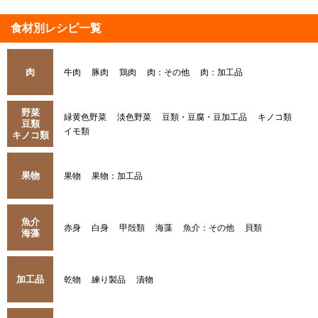
食材別レシピ一覧
肉
牛肉
豚肉
鶏肉
肉：その他
肉：加工品
野菜
緑黄色野菜
淡色野菜
豆類・豆腐・豆加工品
キノコ類
豆類
イモ類
キノコ類
果物
果物
果物：加工品
魚介
赤身
白身
甲殻類
海藻
魚介：その他
貝類
海藻
加工品
乾物
練り製品
漬物