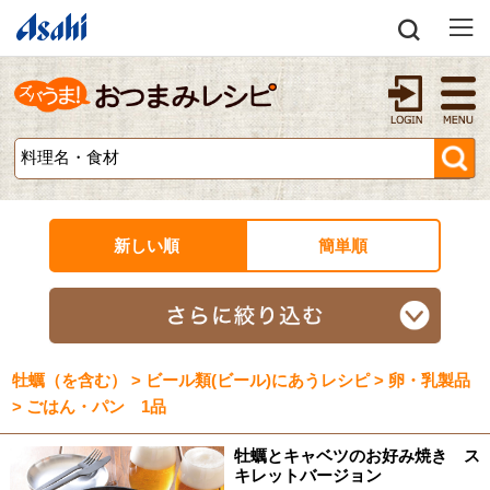
新しい順
簡単順
牡蠣（を含む） > ビール類(ビール)にあうレシピ > 卵・乳製品
> ごはん・パン 1品
牡蠣とキャベツのお好み焼き ス
キレットバージョン