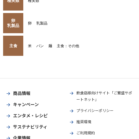
種実類
種実類
卵
卵
乳製品
乳製品
主食
米
パン
麺
主食：その他
商品情報
飲食店様向けサイト「ご繁盛サポ
ートネット」
キャンペーン
プライバシーポリシー
エンタメ・レシピ
推奨環境
サステナビリティ
ご利用規約
企業情報