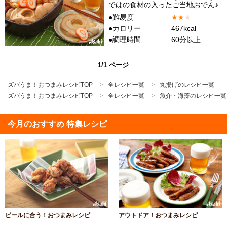
ではの食材の入ったご当地おでん♪
●難易度
★
★
★
●カロリー
467kcal
●調理時間
60分以上
1/1 ページ
ズバうま！おつまみレシピTOP
全レシピ一覧
丸揚げのレシピ一覧
ズバうま！おつまみレシピTOP
全レシピ一覧
魚介・海藻のレシピ一覧
今月のおすすめ 特集レシピ
ビールに合う！おつまみレシピ
アウトドア！おつまみレシピ