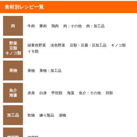
食材別レシピ一覧
肉
牛肉
豚肉
鶏肉
肉：その他
肉：加工品
野菜
緑黄色野菜
淡色野菜
豆類・豆腐・豆加工品
キノコ類
豆類
イモ類
キノコ類
果物
果物
果物：加工品
魚介
赤身
白身
甲殻類
海藻
魚介：その他
貝類
海藻
加工品
乾物
練り製品
漬物