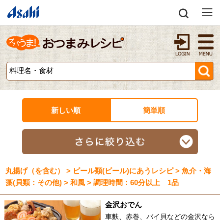
新しい順
簡単順
丸揚げ（を含む） > ビール類(ビール)にあうレシピ > 魚介・海
藻(貝類：その他) > 和風 > 調理時間：60分以上 1品
金沢おでん
車麩、赤巻、バイ貝などの金沢なら