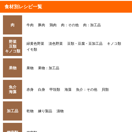
食材別レシピ一覧
肉
牛肉
豚肉
鶏肉
肉：その他
肉：加工品
野菜
緑黄色野菜
淡色野菜
豆類・豆腐・豆加工品
キノコ類
豆類
イモ類
キノコ類
果物
果物
果物：加工品
魚介
赤身
白身
甲殻類
海藻
魚介：その他
貝類
海藻
加工品
乾物
練り製品
漬物