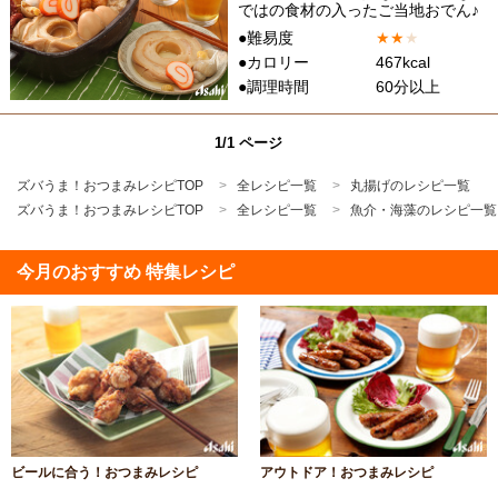
ではの食材の入ったご当地おでん♪
●難易度
★
★
★
●カロリー
467kcal
●調理時間
60分以上
1/1 ページ
ズバうま！おつまみレシピTOP
全レシピ一覧
丸揚げのレシピ一覧
ズバうま！おつまみレシピTOP
全レシピ一覧
魚介・海藻のレシピ一覧
今月のおすすめ 特集レシピ
ビールに合う！おつまみレシピ
アウトドア！おつまみレシピ