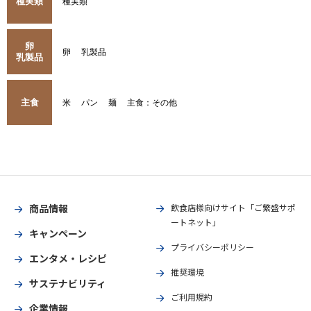
種実類
種実類
卵
卵
乳製品
乳製品
主食
米
パン
麺
主食：その他
商品情報
飲食店様向けサイト「ご繁盛サポ
ートネット」
キャンペーン
プライバシーポリシー
エンタメ・レシピ
推奨環境
サステナビリティ
ご利用規約
企業情報