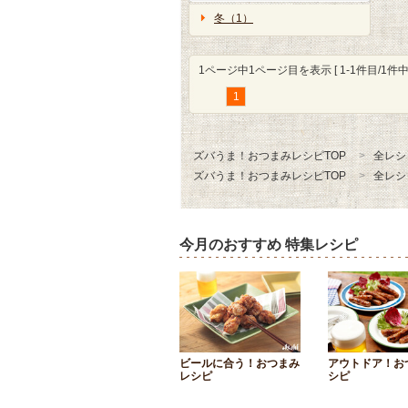
冬（1）
1ページ中1ページ目を表示 [ 1-1件目/1件中 
1
ズバうま！おつまみレシピTOP
全レシ
ズバうま！おつまみレシピTOP
全レシ
今月のおすすめ 特集レシピ
ビールに合う！おつまみ
アウトドア！お
レシピ
シピ