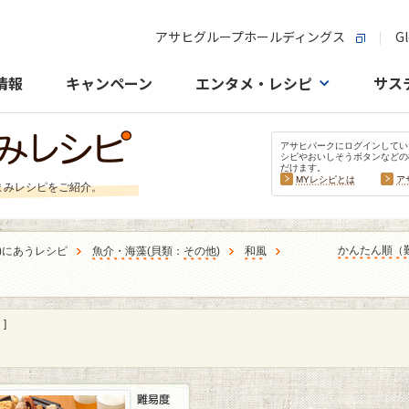
アサヒグループホールディングス
Gl
情報
キャンペーン
エンタメ・レシピ
サス
アサヒパークにログインしてい
シピやおいしそうボタンなどの
だけます。
MYレシピとは
ア
まみレシピをご紹介。
かんたん順（
)にあうレシピ
魚介・海藻
(
貝類
：
その他
)
和風
]