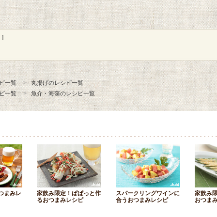
]
ピ一覧
丸揚げのレシピ一覧
ピ一覧
魚介・海藻のレシピ一覧
つまみレ
家飲み限定！ぱぱっと作
スパークリングワインに
家飲み
るおつまみレシピ
合うおつまみレシピ
おつま