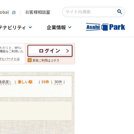
obal
お客様相談室
検索キーワード入力
テナビリティ
企業情報
ただくと、MYレ
機能をご利用いた
サヒパークとは
新規ご利用はコチラ
難易度）
｜
新しい順
［
15件
｜
30件
］