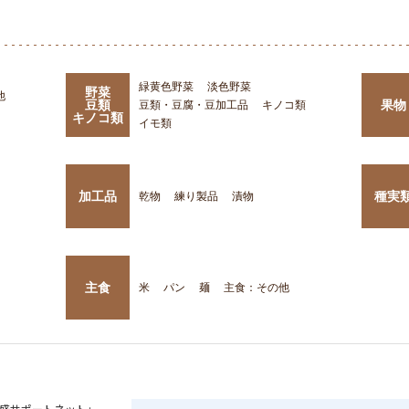
緑黄色野菜
淡色野菜
野菜
他
豆類
果物
豆類・豆腐・豆加工品
キノコ類
キノコ類
イモ類
加工品
種実
乾物
練り製品
漬物
主食
米
パン
麺
主食：その他
盛サポートネット」