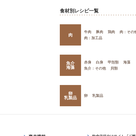
食材別レシピ一覧
牛肉
豚肉
鶏肉
肉：その
肉
肉：加工品
赤身
白身
甲殻類
海藻
魚介
海藻
魚介：その他
貝類
卵
卵
乳製品
乳製品
飲食店様向けサイト「ご繁