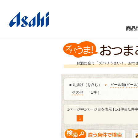
商品
お酒に合う「ズバリうまい！」おつ
■
丸揚げ（を含む）
ビール類
(
ビール
その他
［ 1件 ］
1ページ中1ページ目を表示 [ 1-1件目/1件中 
1