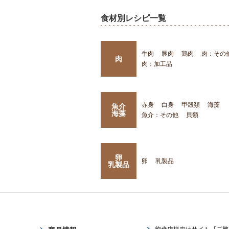
食材別レシピ一覧
牛肉
豚肉
鶏肉
肉：その
肉
肉：加工品
赤身
白身
甲殻類
海藻
魚介
海藻
魚介：その他
貝類
卵
卵
乳製品
乳製品
飲食店様向けサイト「ご繁