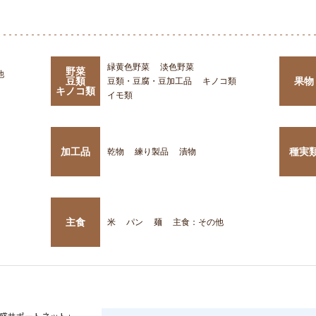
緑黄色野菜
淡色野菜
野菜
他
豆類
果物
豆類・豆腐・豆加工品
キノコ類
キノコ類
イモ類
加工品
種実
乾物
練り製品
漬物
主食
米
パン
麺
主食：その他
盛サポートネット」