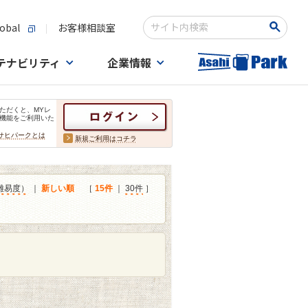
obal
お客様相談室
検索キーワード入力
テナビリティ
企業情報
ただくと、MYレ
機能をご利用いた
サヒパークとは
新規ご利用はコチラ
難易度）
｜
新しい順
［
15件
｜
30件
］