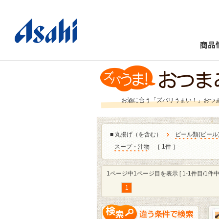
商品
お酒に合う「ズバリうまい！」おつ
■
丸揚げ（を含む）
ビール類
(
ビール
スープ・汁物
［ 1件 ］
1ページ中1ページ目を表示 [ 1-1件目/1件中 
1