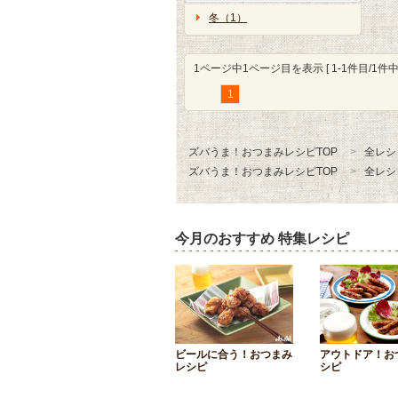
冬（1）
1ページ中1ページ目を表示 [ 1-1件目/1件中 
1
ズバうま！おつまみレシピTOP
全レシ
ズバうま！おつまみレシピTOP
全レシ
今月のおすすめ 特集レシピ
ビールに合う！おつまみ
アウトドア！お
レシピ
シピ