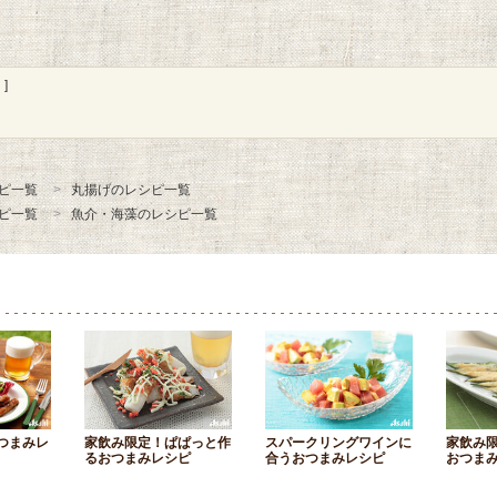
]
ピ一覧
丸揚げのレシピ一覧
ピ一覧
魚介・海藻のレシピ一覧
つまみレ
家飲み限定！ぱぱっと作
スパークリングワインに
家飲み
るおつまみレシピ
合うおつまみレシピ
おつま