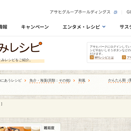
アサヒグループホールディングス
Gl
情報
キャンペーン
エンタメ・レシピ
サス
アサヒパークにログインしてい
シピやおいしそうボタンなどの
だけます。
MYレシピとは
ア
まみレシピをご紹介。
かんたん順（
)にあうレシピ
魚介・海藻
(
貝類
：
その他
)
和風
]