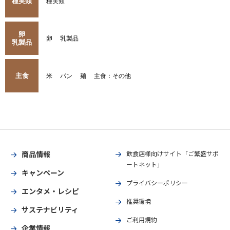
種実類
種実類
卵
卵
乳製品
乳製品
主食
米
パン
麺
主食：その他
商品情報
飲食店様向けサイト「ご繁盛サポ
ートネット」
キャンペーン
プライバシーポリシー
エンタメ・レシピ
推奨環境
サステナビリティ
ご利用規約
企業情報