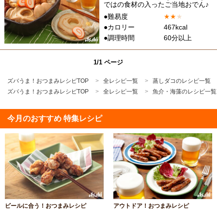
ではの食材の入ったご当地おでん♪
●難易度
★
★
★
●カロリー
467kcal
●調理時間
60分以上
1/1 ページ
ズバうま！おつまみレシピTOP
全レシピ一覧
蒸しダコのレシピ一覧
ズバうま！おつまみレシピTOP
全レシピ一覧
魚介・海藻のレシピ一覧
今月のおすすめ 特集レシピ
ビールに合う！おつまみレシピ
アウトドア！おつまみレシピ