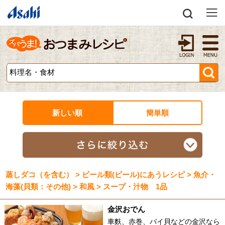
新しい順
簡単順
蒸しダコ（を含む） > ビール類(ビール)にあうレシピ > 魚介・
海藻(貝類：その他) > 和風 > スープ・汁物 1品
金沢おでん
車麩、赤巻、バイ貝などの金沢なら