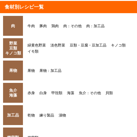
食材別レシピ一覧
肉
牛肉
豚肉
鶏肉
肉：その他
肉：加工品
野菜
緑黄色野菜
淡色野菜
豆類・豆腐・豆加工品
キノコ類
豆類
イモ類
キノコ類
果物
果物
果物：加工品
魚介
赤身
白身
甲殻類
海藻
魚介：その他
貝類
海藻
加工品
乾物
練り製品
漬物