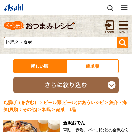
新しい順
簡単順
丸揚げ（を含む） > ビール類(ビール)にあうレシピ > 魚介・海
藻(貝類：その他) > 和風 > 副菜 1品
金沢おでん
車麩、赤巻、バイ貝などの金沢なら