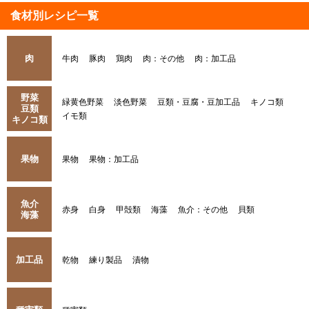
食材別レシピ一覧
肉
牛肉
豚肉
鶏肉
肉：その他
肉：加工品
野菜
緑黄色野菜
淡色野菜
豆類・豆腐・豆加工品
キノコ類
豆類
イモ類
キノコ類
果物
果物
果物：加工品
魚介
赤身
白身
甲殻類
海藻
魚介：その他
貝類
海藻
加工品
乾物
練り製品
漬物