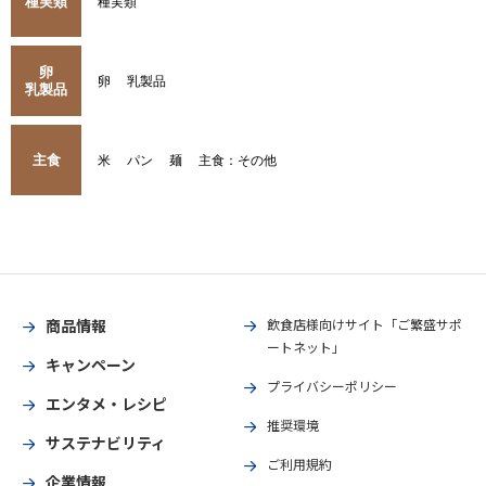
種実類
種実類
卵
卵
乳製品
乳製品
主食
米
パン
麺
主食：その他
商品情報
飲食店様向けサイト「ご繁盛サポ
ートネット」
キャンペーン
プライバシーポリシー
エンタメ・レシピ
推奨環境
サステナビリティ
ご利用規約
企業情報