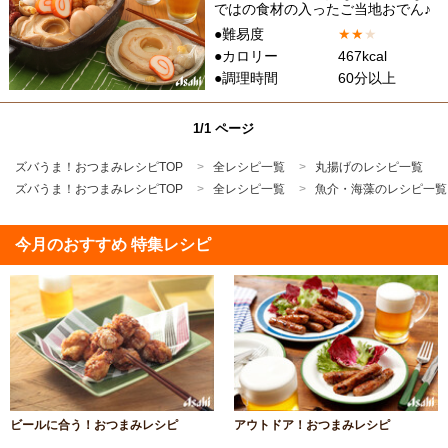
ではの食材の入ったご当地おでん♪
●難易度
★
★
★
●カロリー
467kcal
●調理時間
60分以上
1/1 ページ
ズバうま！おつまみレシピTOP
全レシピ一覧
丸揚げのレシピ一覧
ズバうま！おつまみレシピTOP
全レシピ一覧
魚介・海藻のレシピ一覧
今月のおすすめ 特集レシピ
ビールに合う！おつまみレシピ
アウトドア！おつまみレシピ