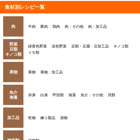
食材別レシピ一覧
肉
牛肉
豚肉
鶏肉
肉：その他
肉：加工品
野菜
緑黄色野菜
淡色野菜
豆類・豆腐・豆加工品
キノコ類
豆類
イモ類
キノコ類
果物
果物
果物：加工品
魚介
赤身
白身
甲殻類
海藻
魚介：その他
貝類
海藻
加工品
乾物
練り製品
漬物