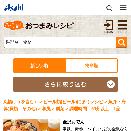
新しい順
簡単順
丸揚げ（を含む） > ビール類(ビール)にあうレシピ > 魚介・海
藻(貝類：その他) > 和風 > 副菜 > 調理時間：60分以上 1品
金沢おでん
車麩、赤巻、バイ貝などの金沢なら