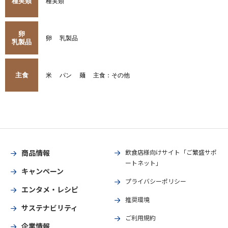
種実類
種実類
卵
卵
乳製品
乳製品
主食
米
パン
麺
主食：その他
商品情報
飲食店様向けサイト「ご繁盛サポ
ートネット」
キャンペーン
プライバシーポリシー
エンタメ・レシピ
推奨環境
サステナビリティ
ご利用規約
企業情報