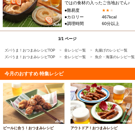
ではの食材の入ったご当地おでん♪
●難易度
★
★
★
●カロリー
467kcal
●調理時間
60分以上
1/1 ページ
ズバうま！おつまみレシピTOP
全レシピ一覧
丸揚げのレシピ一覧
ズバうま！おつまみレシピTOP
全レシピ一覧
魚介・海藻のレシピ一覧
今月のおすすめ 特集レシピ
ビールに合う！おつまみレシピ
アウトドア！おつまみレシピ