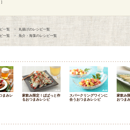
]
ピ一覧
丸揚げのレシピ一覧
ピ一覧
魚介・海藻のレシピ一覧
つまみレ
家飲み限定！ぱぱっと作
スパークリングワインに
家飲み
るおつまみレシピ
合うおつまみレシピ
おつま