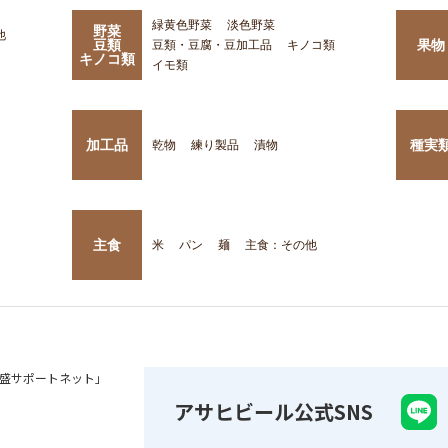
緑黄色野菜
淡色野菜
野菜
他
豆類
果物
豆類・豆腐・豆加工品
キノコ類
キノコ類
イモ類
加工品
種実
乾物
練り製品
漬物
主食
米
パン
麺
主食：その他
盛サポートネット」
アサヒビール公式SNS