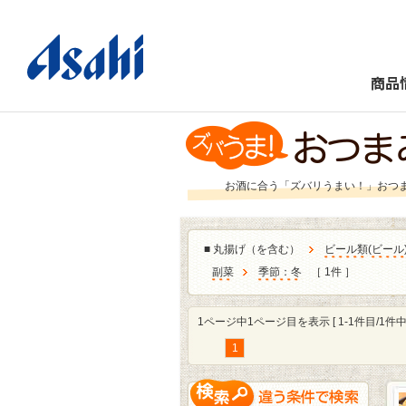
商品
お酒に合う「ズバリうまい！」おつ
■
丸揚げ（を含む）
ビール類
(
ビール
副菜
季節：冬
［ 1件 ］
1ページ中1ページ目を表示 [ 1-1件目/1件中 
1