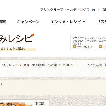
アサヒグループホールディングス
Gl
情報
キャンペーン
エンタメ・レシピ
サス
アサヒパークにログインしてい
シピやおいしそうボタンなどの
だけます。
MYレシピとは
ア
まみレシピをご紹介。
かんたん順（
)にあうレシピ
魚介・海藻
(
貝類
：
その他
)
和風
]