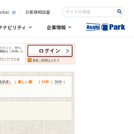
obal
お客様相談室
検索キーワード入力
テナビリティ
企業情報
ただくと、MYレ
機能をご利用いた
サヒパークとは
新規ご利用はコチラ
難易度）
｜
新しい順
［
15件
｜
30件
］