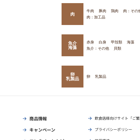
牛肉
豚肉
鶏肉
肉：その
肉
肉：加工品
赤身
白身
甲殻類
海藻
魚介
海藻
魚介：その他
貝類
卵
卵
乳製品
乳製品
商品情報
飲食店様向けサイト「ご繁
キャンペーン
プライバシーポリシー