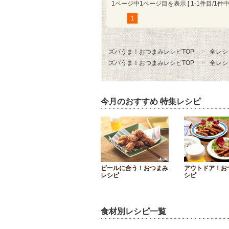
1ページ中1ページ目を表示 [ 1-1件目/1件中 
1
ズバうま！おつまみレシピTOP
全レシ
ズバうま！おつまみレシピTOP
全レシ
今月のおすすめ 特集レシピ
ビールに合う！おつまみ
アウトドア！お
レシピ
シピ
食材別レシピ一覧