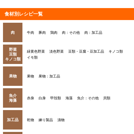
食材別レシピ一覧
肉
牛肉
豚肉
鶏肉
肉：その他
肉：加工品
野菜
緑黄色野菜
淡色野菜
豆類・豆腐・豆加工品
キノコ類
豆類
イモ類
キノコ類
果物
果物
果物：加工品
魚介
赤身
白身
甲殻類
海藻
魚介：その他
貝類
海藻
加工品
乾物
練り製品
漬物