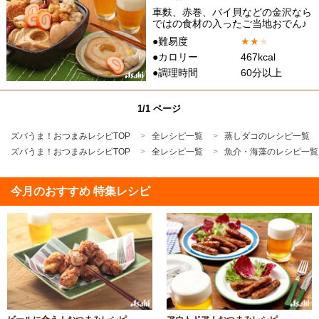
車麩、赤巻、バイ貝などの金沢なら
ではの食材の入ったご当地おでん♪
●難易度
★
★
★
●カロリー
467kcal
●調理時間
60分以上
1/1 ページ
ズバうま！おつまみレシピTOP
全レシピ一覧
蒸しダコのレシピ一覧
ズバうま！おつまみレシピTOP
全レシピ一覧
魚介・海藻のレシピ一覧
今月のおすすめ 特集レシピ