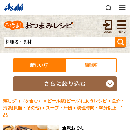
新しい順
簡単順
蒸しダコ（を含む） > ビール類(ビール)にあうレシピ > 魚介・
海藻(貝類：その他) > スープ・汁物 > 調理時間：60分以上 1
品
金沢おでん