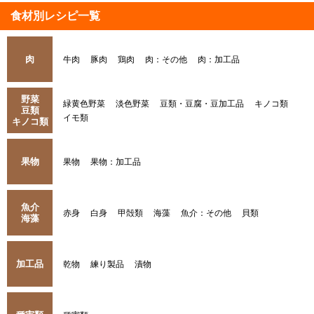
食材別レシピ一覧
肉
牛肉
豚肉
鶏肉
肉：その他
肉：加工品
野菜
緑黄色野菜
淡色野菜
豆類・豆腐・豆加工品
キノコ類
豆類
イモ類
キノコ類
果物
果物
果物：加工品
魚介
赤身
白身
甲殻類
海藻
魚介：その他
貝類
海藻
加工品
乾物
練り製品
漬物