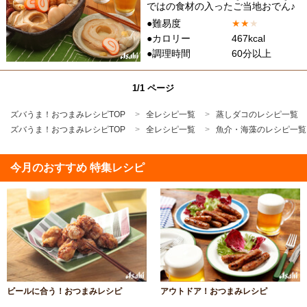
ではの食材の入ったご当地おでん♪
●難易度
★
★
★
●カロリー
467kcal
●調理時間
60分以上
1/1 ページ
ズバうま！おつまみレシピTOP
全レシピ一覧
蒸しダコのレシピ一覧
ズバうま！おつまみレシピTOP
全レシピ一覧
魚介・海藻のレシピ一覧
今月のおすすめ 特集レシピ
ビールに合う！おつまみレシピ
アウトドア！おつまみレシピ