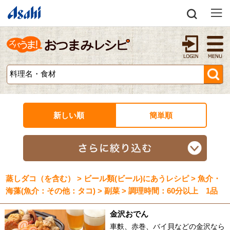
新しい順
簡単順
蒸しダコ（を含む） > ビール類(ビール)にあうレシピ > 魚介・
海藻(魚介：その他：タコ) > 副菜 > 調理時間：60分以上 1品
金沢おでん
車麩、赤巻、バイ貝などの金沢なら