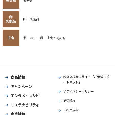
種実類
種実類
卵
卵
乳製品
乳製品
主食
米
パン
麺
主食：その他
商品情報
飲食店様向けサイト「ご繁盛サポ
ートネット」
キャンペーン
プライバシーポリシー
エンタメ・レシピ
推奨環境
サステナビリティ
ご利用規約
企業情報