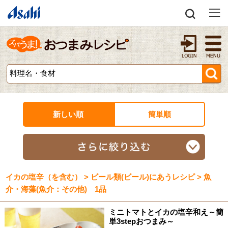
新しい順
簡単順
イカの塩辛（を含む） > ビール類(ビール)にあうレシピ > 魚
介・海藻(魚介：その他) 1品
ミニトマトとイカの塩辛和え～簡
単3stepおつまみ～