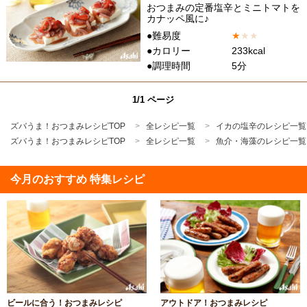
おつまみの定番塩辛とミニトマトを
カナッペ風に♪
●難易度
★
★
★
●カロリー
233kcal
●調理時間
5分
1/1 ページ
ズバうま！おつまみレシピTOP
全レシピ一覧
イカの塩辛のレシピ一覧
ズバうま！おつまみレシピTOP
全レシピ一覧
魚介・海藻のレシピ一覧
今月のおすすめ 特集レシピ
ビールに合う！おつまみレシピ
アウトドア！おつまみレシピ