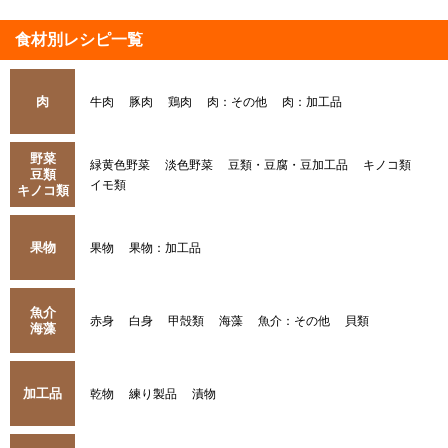
食材別レシピ一覧
肉
牛肉
豚肉
鶏肉
肉：その他
肉：加工品
野菜
緑黄色野菜
淡色野菜
豆類・豆腐・豆加工品
キノコ類
豆類
イモ類
キノコ類
果物
果物
果物：加工品
魚介
赤身
白身
甲殻類
海藻
魚介：その他
貝類
海藻
加工品
乾物
練り製品
漬物