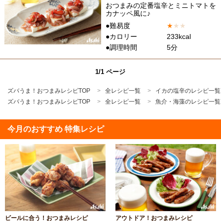
おつまみの定番塩辛とミニトマトを
カナッペ風に♪
●難易度
★
★
★
●カロリー
233kcal
●調理時間
5分
1/1 ページ
ズバうま！おつまみレシピTOP
全レシピ一覧
イカの塩辛のレシピ一覧
ズバうま！おつまみレシピTOP
全レシピ一覧
魚介・海藻のレシピ一覧
今月のおすすめ 特集レシピ
ビールに合う！おつまみレシピ
アウトドア！おつまみレシピ