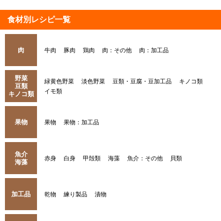
食材別レシピ一覧
肉
牛肉
豚肉
鶏肉
肉：その他
肉：加工品
野菜
緑黄色野菜
淡色野菜
豆類・豆腐・豆加工品
キノコ類
豆類
イモ類
キノコ類
果物
果物
果物：加工品
魚介
赤身
白身
甲殻類
海藻
魚介：その他
貝類
海藻
加工品
乾物
練り製品
漬物