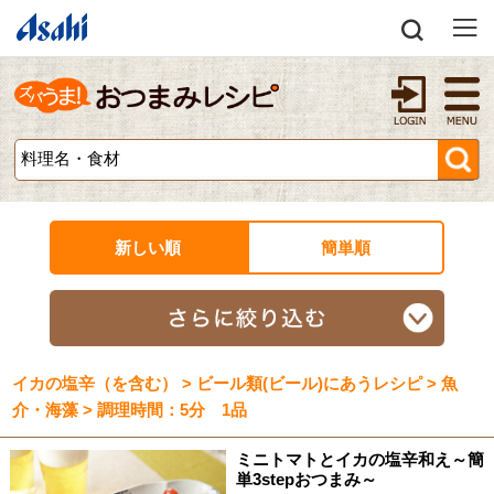
新しい順
簡単順
イカの塩辛（を含む） > ビール類(ビール)にあうレシピ > 魚
介・海藻 > 調理時間：5分 1品
ミニトマトとイカの塩辛和え～簡
単3stepおつまみ～