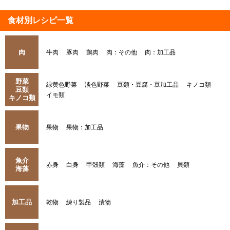
食材別レシピ一覧
肉
牛肉
豚肉
鶏肉
肉：その他
肉：加工品
野菜
緑黄色野菜
淡色野菜
豆類・豆腐・豆加工品
キノコ類
豆類
イモ類
キノコ類
果物
果物
果物：加工品
魚介
赤身
白身
甲殻類
海藻
魚介：その他
貝類
海藻
加工品
乾物
練り製品
漬物