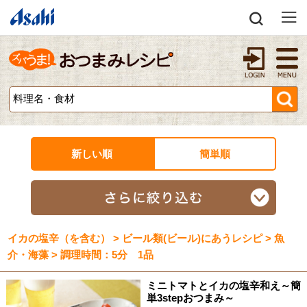
新しい順
簡単順
イカの塩辛（を含む） > ビール類(ビール)にあうレシピ > 魚
介・海藻 > 調理時間：5分 1品
ミニトマトとイカの塩辛和え～簡
単3stepおつまみ～